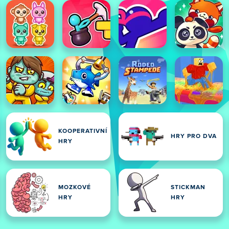
KOOPERATIVNÍ
HRY PRO DVA
HRY
MOZKOVÉ
STICKMAN
HRY
HRY