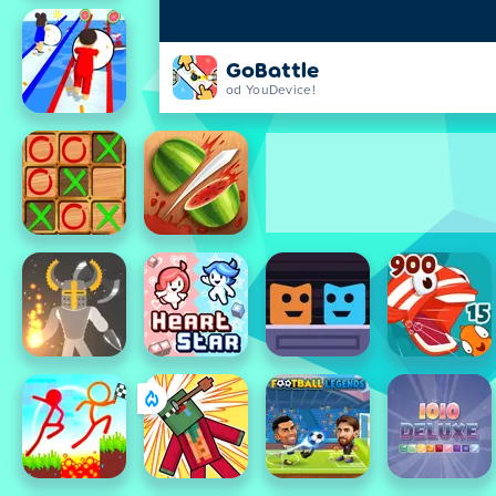
GoBattle
od YouDevice!