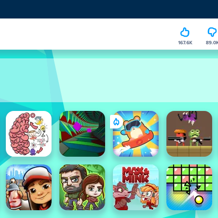
167.6K
89.0