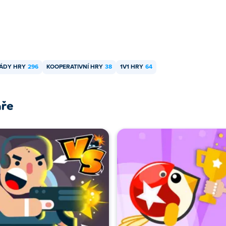
ÁDY HRY
296
KOOPERATIVNÍ HRY
38
1V1 HRY
64
áře