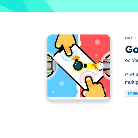
HRY
Go
od
Yo
GoBat
multip
ZOBRA
Zde si můžeš zahrát GoBattle. GoBattle je