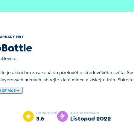
ARKÁDY HRY
Battle
uDevice!
tle je akční hra zasazená do pixelového středověkého světa. Sout
layerových arénách, sbírejte zlaté mince a získejte trůn. Sbírejte
ZIT VÍCE
 jednou z našich vybraných Arkády Hry.
HODNOCENÍ
AKTUALIZOVÁNO
3.6
listopad 2022