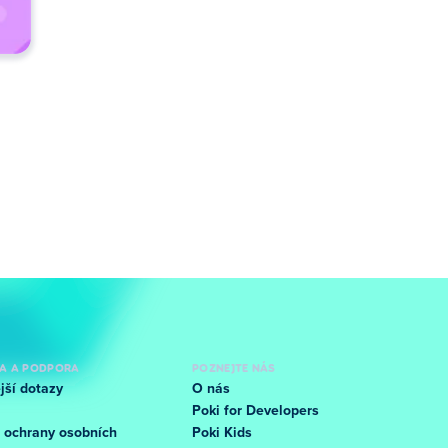
A A PODPORA
POZNEJTE NÁS
jší dotazy
O nás
Poki for Developers
 ochrany osobních
Poki Kids