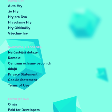
POPULÁRNÍ
Auta Hry
.io Hry
Hry pro Dva
Hlavolamy Hry
Hry Oblíkačky
Všechny hry
NÁPOVĚDA A PODPORA
Nejčastější dotazy
Kontakt
Centrum ochrany osobních
údajů
Privacy Statement
Cookie Statement
Terms of Use
POZNEJTE NÁS
O nás
Poki for Developers