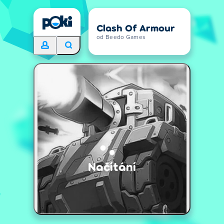
Clash Of Armour
od Beedo Games
Načítání