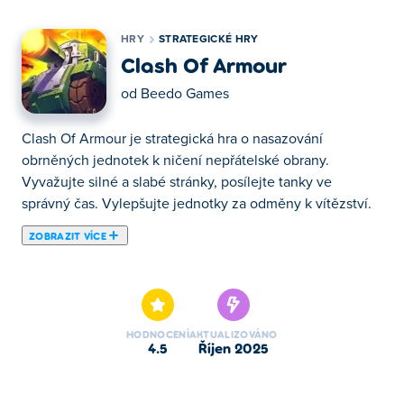
HRY
STRATEGICKÉ HRY
Clash Of Armour
od
Beedo Games
Clash Of Armour je strategická hra o nasazování
obrněných jednotek k ničení nepřátelské obrany.
Vyvažujte silné a slabé stránky, posílejte tanky ve
správný čas. Vylepšujte jednotky za odměny k vítězství.
ZOBRAZIT VÍCE
Zde si můžeš zahrát Clash Of Armour. Clash Of Armour je
jednou z našich vybraných Strategické Hry.
HODNOCENÍ
AKTUALIZOVÁNO
4.5
říjen 2025