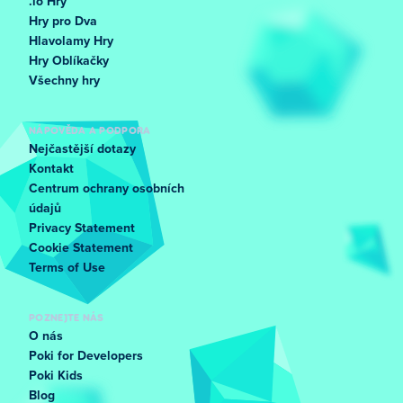
.io Hry
Hry pro Dva
Hlavolamy Hry
Hry Oblíkačky
Všechny hry
NÁPOVĚDA A PODPORA
Nejčastější dotazy
Kontakt
Centrum ochrany osobních
údajů
Privacy Statement
Cookie Statement
Terms of Use
POZNEJTE NÁS
O nás
Poki for Developers
Poki Kids
Blog