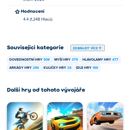
zařízeních, jako jsou telefony a tablety.
Hodnocení
4.4 (1,248 Hlasů)
Související kategorie
ZOBRAZIT VÍCE
DOVEDNOSTNÍ HRY
508
MYŠÍ HRY
379
HLAVOLAMY HRY
477
ARKÁDY HRY
296
KULIČKY HRY
24
IDLE HRY
166
Další hry od tohoto vývojáře