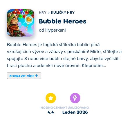
HRY
KULIČKY HRY
Bubble Heroes
od
Hyperkani
Bubble Heroes je logická střílečka bublin plná
vzrušujících výzev a zábavy s praskáním! Miřte, střílejte a
spojujte 3 nebo více bublin stejné barvy, abyste vyčistili
hrací plochu a odemkli nové úrovně. Klepnutím...
ZOBRAZIT VÍCE
Bubble Heroes je logická střílečka bublin plná
vzrušujících výzev a zábavy s praskáním! Miřte, střílejte a
spojujte 3 nebo více bublin stejné barvy, abyste vyčistili
hrací plochu a odemkli nové úrovně. Klepnutím
HODNOCENÍ
AKTUALIZOVÁNO
přepínejte barvy bublin, pečlivě plánujte své střely a
4.4
leden 2026
využijte své dovednosti v řešení hádanek k získání
úžasných odměn. S tunami úrovní a tajemných epizod k