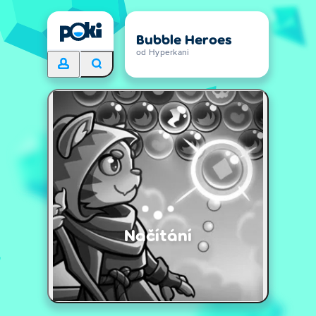
Bubble Heroes
od Hyperkani
Načítání