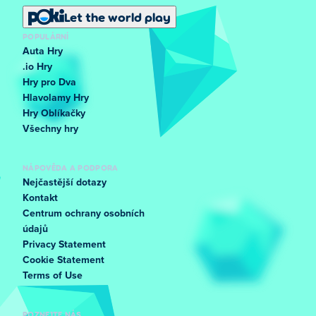
Let the world play
POPULÁRNÍ
Auta Hry
.io Hry
Hry pro Dva
Hlavolamy Hry
Hry Oblíkačky
Všechny hry
NÁPOVĚDA A PODPORA
Nejčastější dotazy
Kontakt
Centrum ochrany osobních
údajů
Privacy Statement
Cookie Statement
Terms of Use
POZNEJTE NÁS