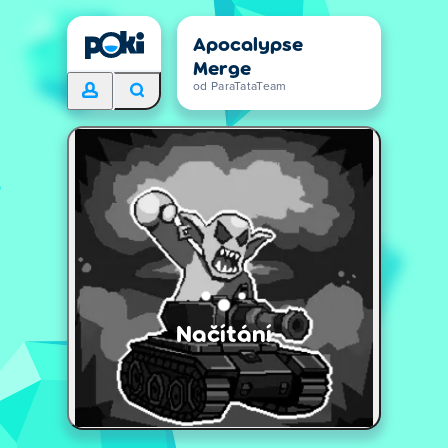
Apocalypse
Merge
od ParaTataTeam
Načítání