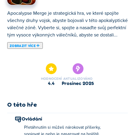
Apocalypse Merge je strategická hra, ve které spojíte
všechny druhy vojsk, abyste bojovali v této apokalyptické
válečné zóně. Vyberte si, spojte a nasaďte svůj perfektní
tým vysoce výkonných válečníků, abyste se dostali...
ZOBRAZIT VÍCE
Apocalypse Merge je strategická hra, ve které spojíte
všechny druhy vojsk, abyste bojovali v této apokalyptické
válečné zóně. Vyberte si, spojte a nasaďte svůj perfektní
tým vysoce výkonných válečníků, abyste se dostali na
HODNOCENÍ
AKTUALIZOVÁNO
vzdálený konec světa. Porazte vlnu nepřátel za vlnou a
4.4
prosinec 2025
odemkněte si nové a ještě silnější typy vojáků. Dokáže
váš tým porazit všechny?
O této hře
Jak hrát Apokalypsové sloučení?
Ovládání
Přetáhněte tvory na mřížku, abyste si je zajistili, a k sobě
Přetáhnutím si můžeš nárokovat příšerky,
navzájem, abyste je sloučili. Jakmile budete mít
spojovat je nebo je nasazovat na bojiště.