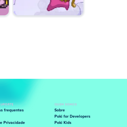
SUPORTE
QUEM SOMOS
s frequentes
Sobre
Poki for Developers
e Privacidade
Poki Kids