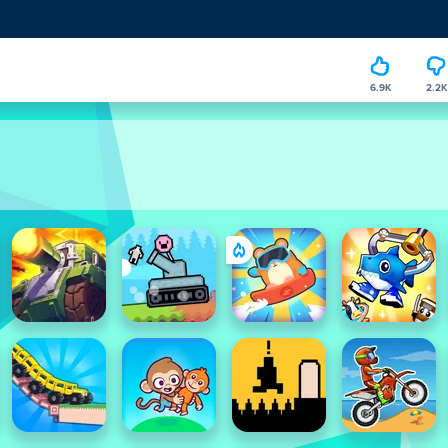
6.9K
2.2K