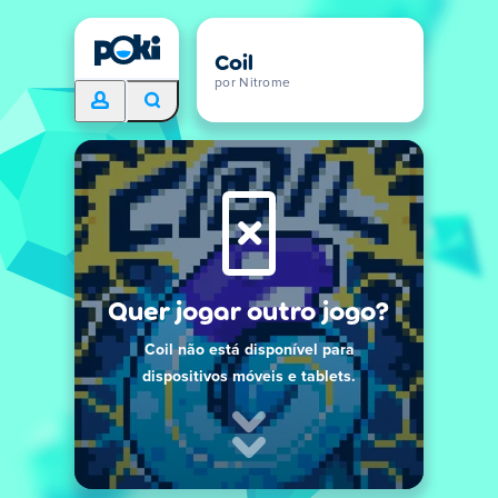
Coil
por Nitrome
Quer jogar outro jogo?
Coil não está disponível para
dispositivos móveis e tablets.