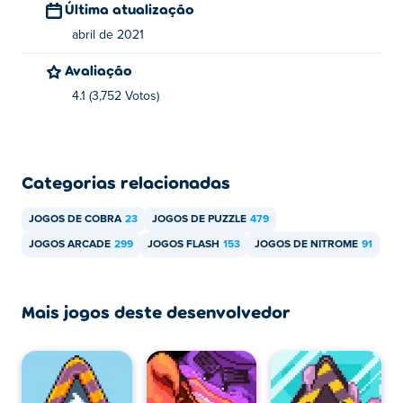
Swindler
,
Cave Chaos
,
Cold Storage
,
Twin Shot 2
,
Bad
Última atualização
Ice-Cream
,
Bad Ice-Cream 2
,
Bad Ice-Cream 3
,
Cave
abril de 2021
Chaos 2
,
Mutiny
,
Skywire
,
Twin Shot
,
Test Subject Green
Avaliação
e
Experiência Azul
4.1 (3,752 Votos)
Categorias relacionadas
JOGOS DE COBRA
23
JOGOS DE PUZZLE
479
JOGOS ARCADE
299
JOGOS FLASH
153
JOGOS DE NITROME
91
Mais jogos deste desenvolvedor