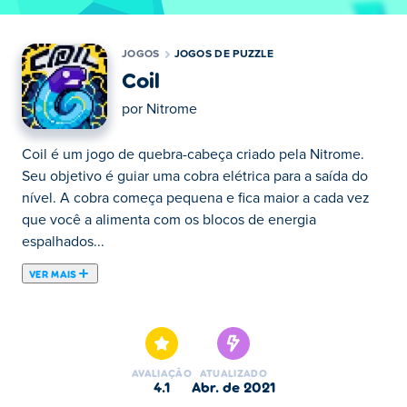
JOGOS
JOGOS DE PUZZLE
Coil
por
Nitrome
Coil é um jogo de quebra-cabeça criado pela Nitrome.
Seu objetivo é guiar uma cobra elétrica para a saída do
nível. A cobra começa pequena e fica maior a cada vez
que você a alimenta com os blocos de energia
espalhados...
VER MAIS
Coil é um jogo de quebra-cabeça criado pela Nitrome.
Seu objetivo é guiar uma cobra elétrica para a saída do
nível. A cobra começa pequena e fica maior a cada vez
que você a alimenta com os blocos de energia
AVALIAÇÃO
ATUALIZADO
espalhados por todo o nível. Existem muitos obstáculos
4.1
abr. de 2021
neste jogo e a gravidade também é um deles. É por isso