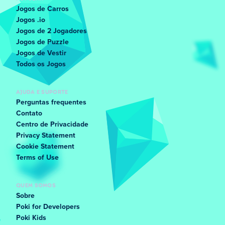
Jogos de Carros
Jogos .io
Jogos de 2 Jogadores
Jogos de Puzzle
Jogos de Vestir
Todos os Jogos
AJUDA E SUPORTE
Perguntas frequentes
Contato
Centro de Privacidade
Privacy Statement
Cookie Statement
Terms of Use
QUEM SOMOS
Sobre
Poki for Developers
Poki Kids