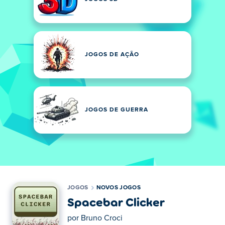
JOGOS DE AÇÃO
JOGOS DE GUERRA
JOGOS
NOVOS JOGOS
Spacebar Clicker
por
Bruno Croci