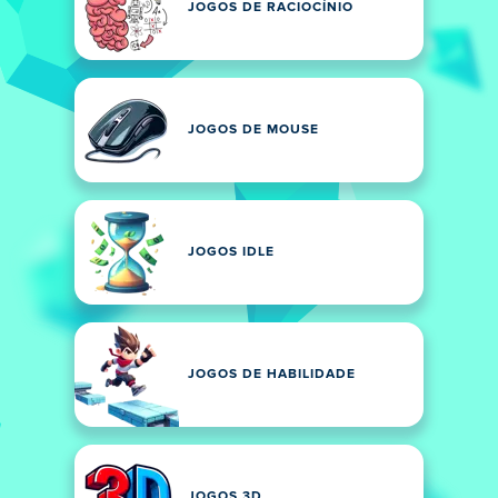
JOGOS DE RACIOCÍNIO
JOGOS DE MOUSE
JOGOS IDLE
JOGOS DE HABILIDADE
JOGOS 3D