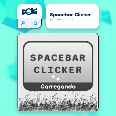
Spacebar Clicker
por Bruno Croci
Carregando