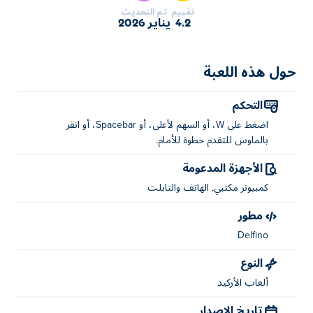
هل ستصمد حتى النهاية؟
تقييم
تم التحديث
4.2
يناير 2026
كيفية لعب Step And Slash؟
اضغط على W، أو مفتاح السهم لأعلى، أو مفتاح المسافة، أو انقر
حول هذه اللعبة
بالماوس للتقدم خطوة للأمام. اختر اللحظة المناسبة لقطع أو
تجنب الوحوش التي تعترض طريقك.
التحكم
من هو مبتكر Step And Slash؟
اضغط على W، أو السهم لأعلى، أو Spacebar، أو انقر
بالماوس للتقدم خطوة للأمام.
لعبة "Step And Slash" من تطوير Delfino. العب ألعابهم الأخرى
الأجهزة المدعومة
على Poki (بوكي):
Moving Blocks
!
كمبيوتر مكتبي, الهاتف والتابلت
كيف يمكنني لعب Step And Slash مجانًا؟
مطور
يمكنك لعب Step And Slash مجانًا على Poki.
Delfino
هل يمكنني لعب Step And Slash على الأجهزة
النوع
المحمولة وسطح المكتب؟
ألعاب الأركيد
يمكن لعب لعبة Step And Slash على جهاز الكمبيوتر الخاص بك
تاريخ الإصدار