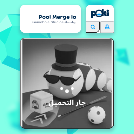
Pool Merge Io
بواسطة Gamebole Studios
جار التحميل