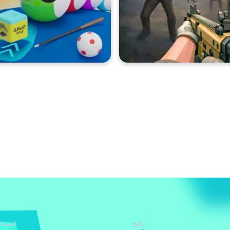
رائج
المساع