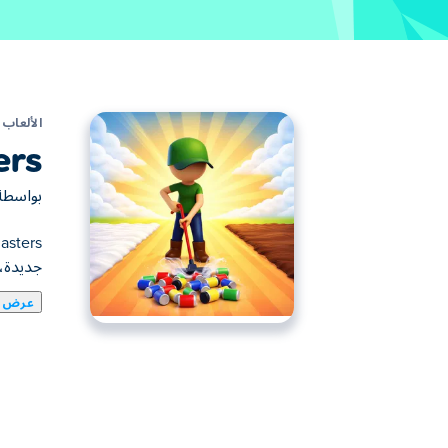
الألعاب
ers
بواسط
جديدة،
عرض ا
CleanScape Masters لعبة لت
المحاصيل، أو تشق طريقك عبر الثلج، فآلتك الق
مستعد للتنظيف، والجمع، والاسترخاء؟
كيفية لعب CleanScape Masters؟