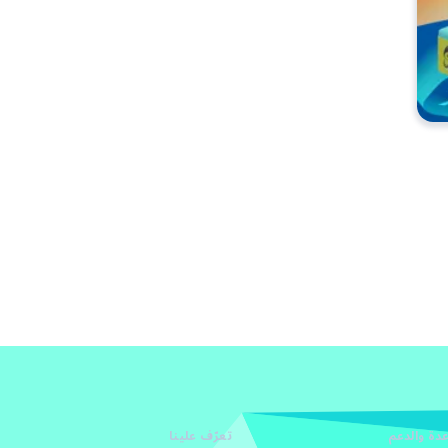
دة والدعم
تعرّف علينا