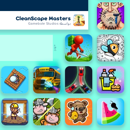
CleanScape Masters
بواسطة Gamebole Studios
إعلان