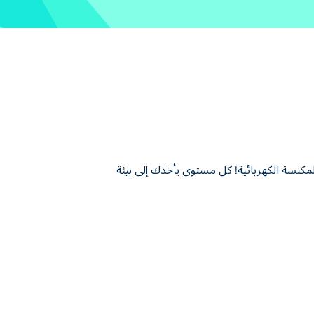
تراه بالمكنسة الكهربائية! كل مستوى يأخذك إلى بيئة
ذك إلى بيئة جديدة، سواءً كنت تشفط العلب، أو تحصد
اراتك، وافتح شخصيات جديدة رائعة. هل أنت