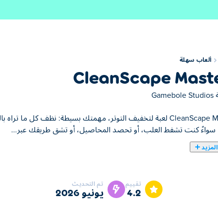
ألعاب سهلة
CleanScape Mast
ة
Gamebole Studios
CleanScape Masters لعبة لتخفيف التوتر، مهمتك بسيطة: نظف كل ما 
 سواءً كنت تشفط العلب، أو تحصد المحاصيل، أو تشق طريقك عبر...
لمزيد
خفيف التوتر، مهمتك بسيطة: نظف كل ما تراه بالمكنسة الكهربائية! كل مستوى يأخ
وية جاهزة دائمًا للمهمة. بع كل ما تجمعه واحصل على المال، وحسّن مه
تقييم
تم التحديث
4.2
يونيو 2026