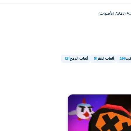
(7,923 الأصوات)
كيد
296
ألعاب النقر
51
ألعاب الدمج
121