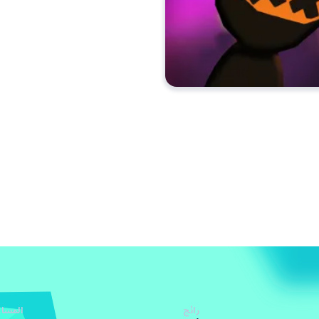
رائج
المساع