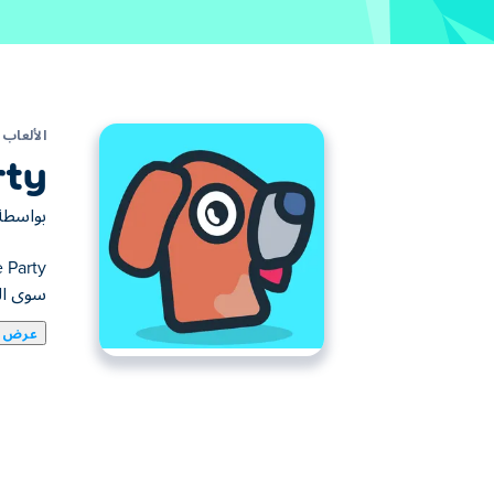
الألعاب
rty
بواسط
سوى النقر على اثنين
عرض ا
Dogogo، هل يمكنك جمع كل Ogos واستضافة حفلة رائعة؟
كيف تلعب حفلة الدمج؟