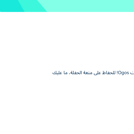
Merge Party هي لعبة دمج جذابة تثير الاحتفال من خلال دمج العديد من حيوانات Ogos! للحفاظ على متعة الحفلة، ما عليك
Merge Party هي لعبة دمج جذابة تثير الاحتفال من خلال دمج العديد من حيوانات Ogos! للحفاظ على متعة الحفلة، ما عليك سوى النقر على اثنين من Ogos المتطابقين
لدمجهما وفتح Ogos الذي تمت ترقيته! تكسبك كل نقرة على Ogo أموالًا يمكنك استخدامها لشراء المزيد من بيض Ogo لتفريخ حيوانات Ogo المتنوعة. بدءًا من