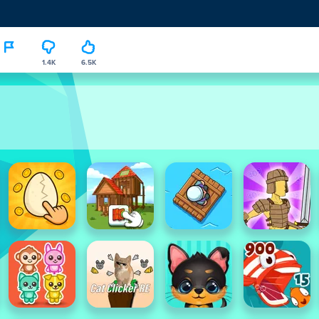
1.4K
6.5K