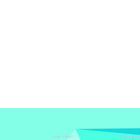
دة والدعم
تعرّف علينا