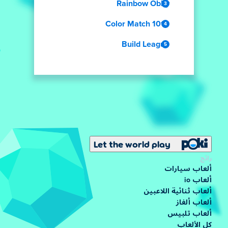
Rainbow Obby
1010 Color Match
Build League
Let the world play
رائج
ألعاب سيارات
ألعاب io
ألعاب ثنائية اللاعبين
ألعاب ألغاز
ألعاب تلبيس
كل الألعاب