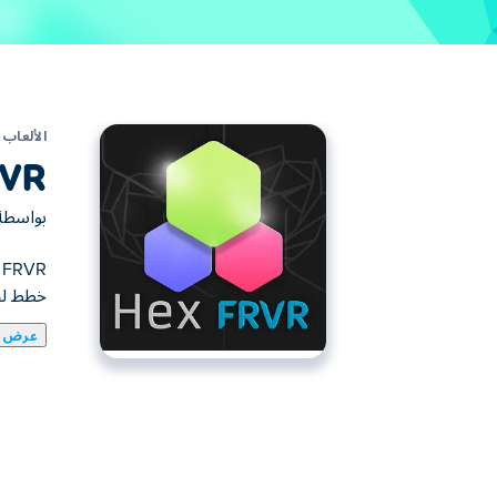
الألعاب
RVR
بواسط
خطط لخط
عرض ا
يمكنك هنا لعب Hex FRVR. لعبة Hex FRVR واحدة من ألعاب ألعاب ألغاز المختارة.