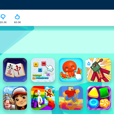
20.3K
60.0K