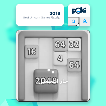
20f8
بواسطة Seal Unicorn Games
جار التحميل