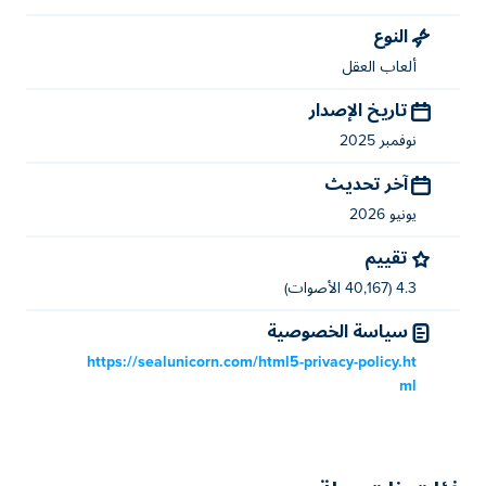
كيف يمكنني لعب World of Screw مجانًا؟
النوع
يمكنك لعب World of Screw مجانًا على Poki.
ألعاب العقل
هل يمكنني لعب World of Screw على الأجهزة
تاريخ الإصدار
المحمولة وسطح المكتب؟
نوفمبر 2025
يمكن لعب World of Screw على جهاز الكمبيوتر الخاص بك
آخر تحديث
والأجهزة المحمولة مثل الهواتف والأجهزة اللوحية.
يونيو 2026
تقييم
4.3 (40,167 الأصوات)
سياسة الخصوصية
https://sealunicorn.com/html5-privacy-policy.ht
ml