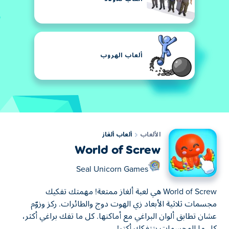
ألعاب الهروب
الألعاب
ألعاب ألغاز
World of Screw
Seal Unicorn Games
World of Screw هي لعبة ألغاز ممتعة! مهمتك تفكيك
مجسمات ثلاثية الأبعاد زي الهوت دوج والطائرات. ركز وزوّم
عشان تطابق ألوان البراغي مع أماكنها. كل ما تفك براغي أكثر،
كل ما المجسمات بتتفكك أكتر!