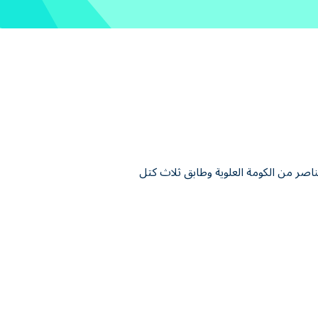
اختر عناصر من الكومة العلوية وطابق ثلاث كتل
ج 3 بلاطات متطابقة! في مواجهة لغز عمودي، يمكنك فقط تحديد البلاط من الطبقة
 بعناية قبل نفاد المساحة. حل الألغاز