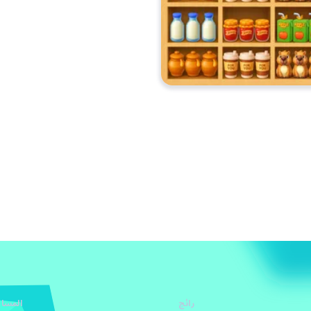
رائج
المساع