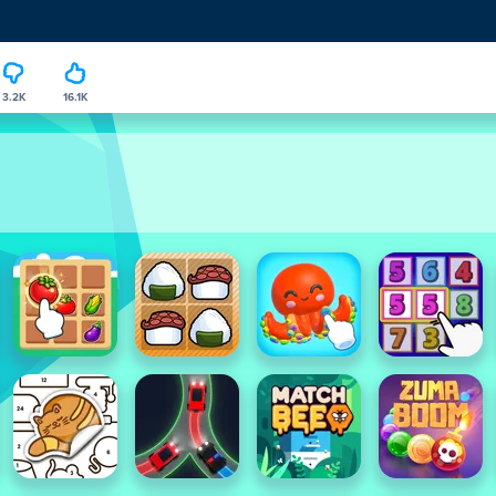
3.2K
16.1K