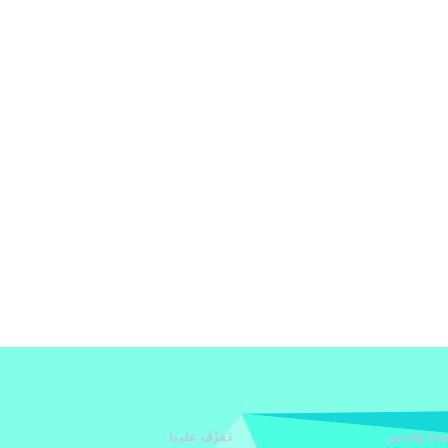
دة والدعم
تعرّف علينا