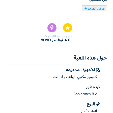
عرض المزيد
عليك إزالة البلاط المتطابق للإحراز في لعبة جونج بطة البركة! تضم
هذه اللعبة عدد لا نهائي من التركيبات بعدد 24 تشكيلات رئيسية.
الهدف إيجاد أزواج من الأرقام، الرموز، والصور في البلاطات الحرة.
ابحث عن البط، الأزهار، والجوز، والبيض!
تقييم
تم التحديث
4.0
نوفمبر 2020
حول هذه اللعبة
الأجهزة المدعومة
كمبيوتر مكتبي, الهاتف والتابلت
مطور
Coolgames B.V.
النوع
ألعاب ألغاز