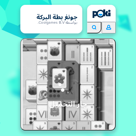
جونغ بطة البركة
بواسطة Coolgames B.V.
جار التحميل