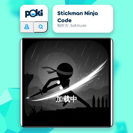
Stickman Ninja
Code
制作方: Softlitude
加载中