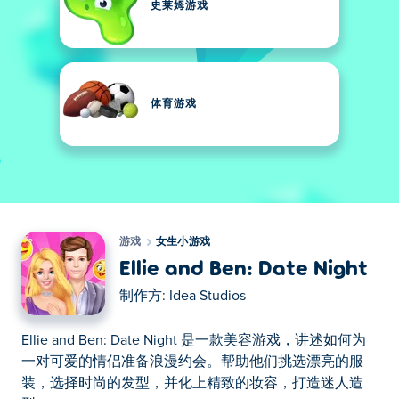
史莱姆游戏
体育游戏
游戏
女生小游戏
Ellie and Ben: Date Night
制作方:
Idea Studios
Ellie and Ben: Date Night 是一款美容游戏，讲述如何为
一对可爱的情侣准备浪漫约会。帮助他们挑选漂亮的服
装，选择时尚的发型，并化上精致的妆容，打造迷人造