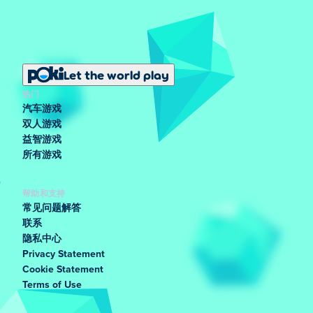
Let the world play
热门
汽车游戏
双人游戏
益智游戏
所有游戏
帮助和支持
常见问题解答
联系
隐私中心
Privacy Statement
Cookie Statement
Terms of Use