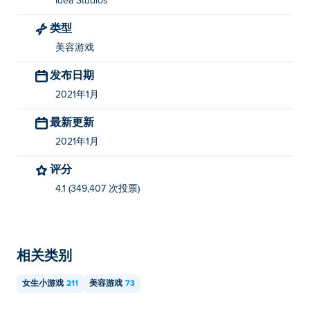
Idea Studios
类型
美容游戏
发布日期
2021年1月
最新更新
2021年1月
评分
4.1 (349,407 次投票)
相关类别
女生小游戏
211
美容游戏
73