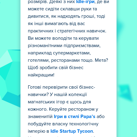
розмірів. Деякі з них
Idle-ігри
, де ви
можете сидіти склавши руки та
дивитися, як надходять гроші, тоді
як інші вимагають від вас
практичних і стратегічних навичок.
Ви можете володіти та керувати
різноманітними підприємствами,
наприклад супермаркетами,
готелями, ресторанами тощо. Мета?
Щоб зробити свій бізнес
найкращим!
Готові перевірити свої бізнес-
навички? У нашій колекції
магнатських ігор є щось для
кожного. Керуйте рестораном у
знаменитій
Ігри в стилі Papa's
або
побудуйте власну технологічну
імперію в
Idle Startup Tycoon
.