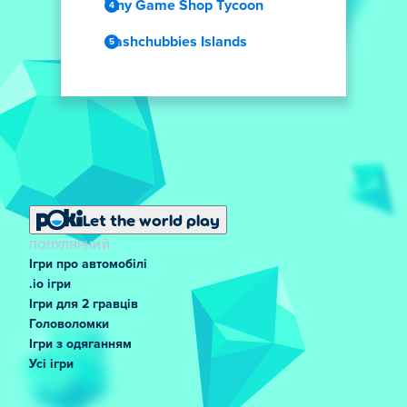
Tiny Game Shop Tycoon
Cashchubbies Islands
Let the world play
ПОПУЛЯРНИЙ
Ігри про автомобілі
.io ігри
Ігри для 2 гравців
Головоломки
Ігри з одяганням
Усі ігри