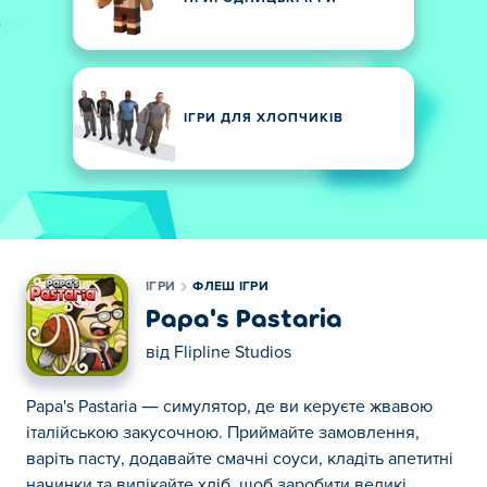
ІГРИ ДЛЯ ХЛОПЧИКІВ
ІГРИ
ФЛЕШ ІГРИ
Papa's Pastaria
від
Flipline Studios
Papa's Pastaria — симулятор, де ви керуєте жвавою
італійською закусочною. Приймайте замовлення,
варіть пасту, додавайте смачні соуси, кладіть апетитні
начинки та випікайте хліб, щоб заробити великі