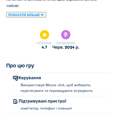
чайові.
ПОКАЗАТИ БІЛЬШЕ
Тут ви можете грати в Papa's Pastaria. Papa's Pastaria є
одним із наших обраних Флеш ігри.
РЕЙТИНГ
ОНОВЛЕНО
4.7
черв. 2024 р.
Про цю гру
Керування
Використовуй Mouse click, щоб вибирати,
перетягувати та переміщувати інгредієнти.
Підтримувані пристрої
комп'ютер, телефон і планшет