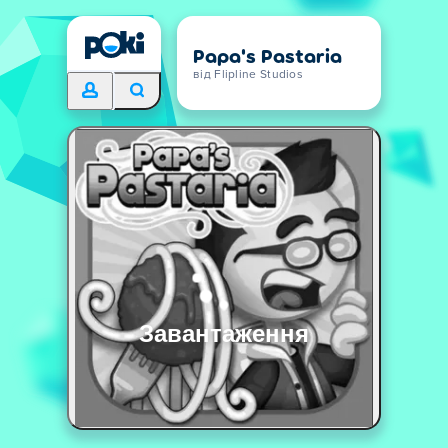
Papa's Pastaria
від Flipline Studios
Завантаження