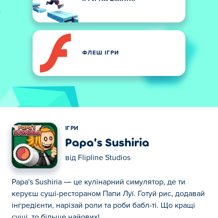
ФЛЕШ ІГРИ
ІГРИ
Papa's Sushiria
від
Flipline Studios
Papa's Sushiria — це кулінарний симулятор, де ти
керуєш суші-рестораном Папи Луї. Готуй рис, додавай
інгредієнти, нарізай роли та роби бабл-ті. Що кращі
суші, то більше чайових!