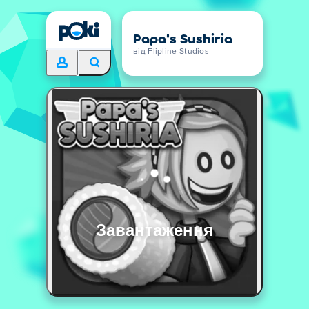
Papa's Sushiria
від Flipline Studios
Завантаження