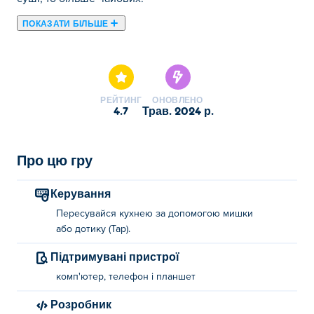
ПОКАЗАТИ БІЛЬШЕ
Тут ви можете грати в Papa's Sushiria. Papa's Sushiria є
одним із наших обраних .
РЕЙТИНГ
ОНОВЛЕНО
4.7
трав. 2024 р.
Про цю гру
Керування
Пересувайся кухнею за допомогою мишки
або дотику (Tap).
Підтримувані пристрої
комп'ютер, телефон і планшет
Розробник