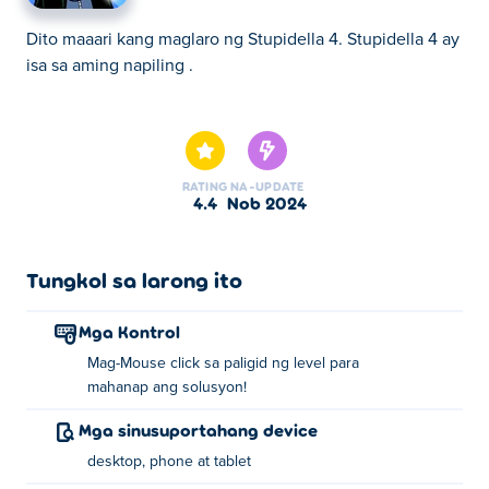
Dito maaari kang maglaro ng Stupidella 4. Stupidella 4 ay
isa sa aming napiling .
Dito maaari kang maglaro ng Stupidella 4. Stupidella 4 ay
isa sa aming napiling .
RATING
NA-UPDATE
4.4
Nob 2024
Tungkol sa larong ito
Mga Kontrol
Mag-Mouse click sa paligid ng level para
mahanap ang solusyon!
Mga sinusuportahang device
desktop, phone at tablet