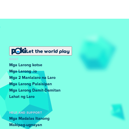
Let the world play
SIKAT
Mga Larong kotse
Mga Larong .io
Mga 2 Manlalaro na Laro
Mga Larong Palaisipan
Mga Larong Damit-Damitan
Lahat ng Laro
HELP AND SUPPORT
Mga Madalas Itanong
Makipag-ugnayan