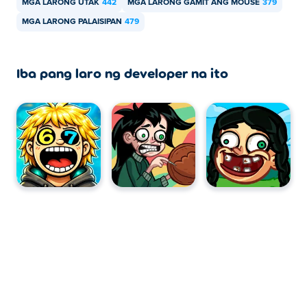
MGA LARONG UTAK
442
MGA LARONG GAMIT ANG MOUSE
379
MGA LARONG PALAISIPAN
479
Iba pang laro ng developer na ito