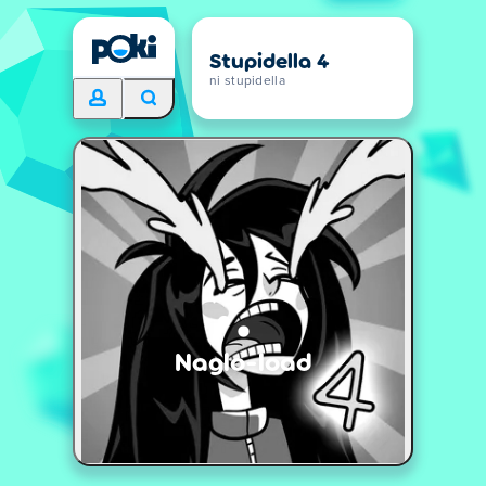
Stupidella 4
ni stupidella
Naglo-load