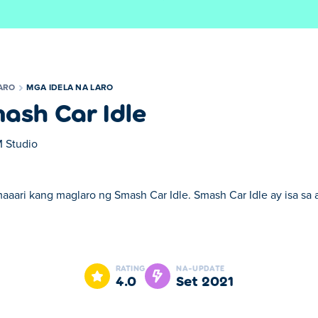
ARO
MGA IDELA NA LARO
ash Car Idle
 Studio
maaari kang maglaro ng Smash Car Idle. Smash Car Idle ay isa sa 
e. Smash Car Idle ay isa sa aming napiling Mga Idela na Laro.
RATING
NA-UPDATE
4.0
Set 2021