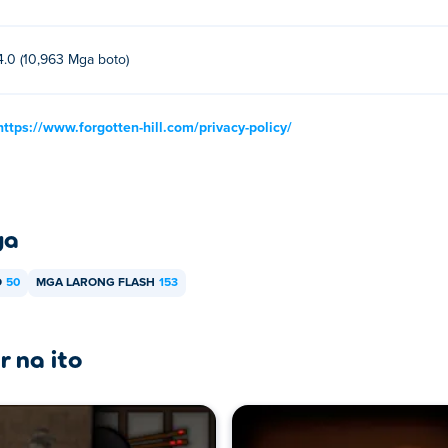
4.0 (10,963 Mga boto)
https://www.forgotten-hill.com/privacy-policy/
ya
O
50
MGA LARONG FLASH
153
r na ito