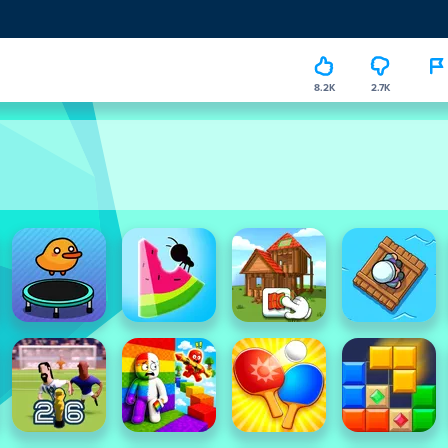
8.2K
2.7K