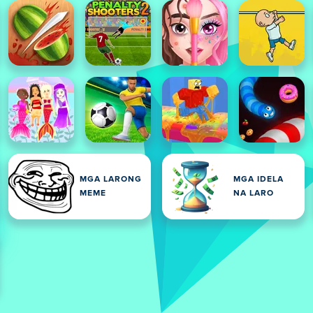
MGA LARONG
MGA IDELA
MEME
NA LARO