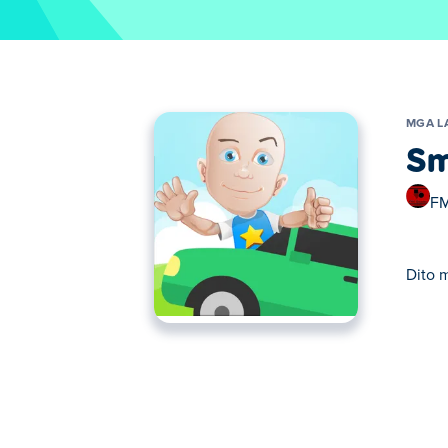
MGA L
Sm
FM
Dito 
Dito maaari kang maglaro ng Smash Car Idl