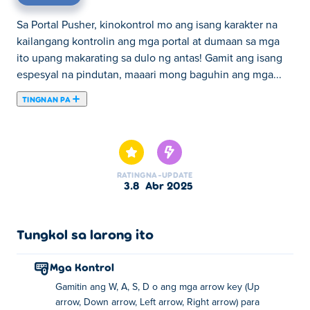
Sa Portal Pusher, kinokontrol mo ang isang karakter na
kailangang kontrolin ang mga portal at dumaan sa mga
ito upang makarating sa dulo ng antas! Gamit ang isang
espesyal na pindutan, maaari mong baguhin ang mga...
TINGNAN PA
Sa Portal Pusher, kinokontrol mo ang isang karakter na
kailangang kontrolin ang mga portal at dumaan sa mga
ito upang makarating sa dulo ng antas! Gamit ang isang
espesyal na pindutan, maaari mong baguhin ang mga
RATING
NA-UPDATE
portal sa mga nagagalaw na bloke at pabalik. Maaari
3.8
Abr 2025
mong gamitin ito upang ilipat ang mga portal sa paligid at
lumikha ng isang paraan sa exit. Mayroong 25
mapaghamong puzzle na dapat kumpletuhin. Makakaya
Tungkol sa larong ito
mo bang malampasan silang lahat?
Mga Kontrol
Paano laruin ang Portal Pusher?
Gamitin ang W, A, S, D o ang mga arrow key (Up
arrow, Down arrow, Left arrow, Right arrow) para
Paggalaw: WASD o mga arrow key