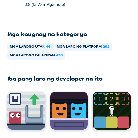
Maaaring laruin ang Portal Pusher sa iyong computer at
3.8 (13,226 Mga boto)
mga mobile device tulad ng mga telepono at tablet.
Mga kaugnay na kategorya
MGA LARONG UTAK
441
MGA LARO NG PLATFORM
292
MGA LARONG PALAISIPAN
478
Iba pang laro ng developer na ito