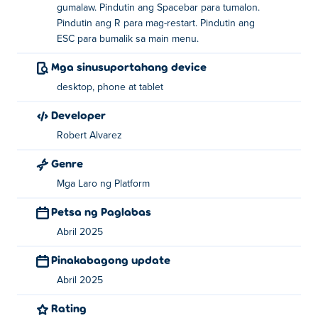
gumalaw. Pindutin ang Spacebar para tumalon.
Tumalon: Spacebar
Pindutin ang R para mag-restart. Pindutin ang
ESC para bumalik sa main menu.
I-restart: R
Mga sinusuportahang device
Bumalik sa pangunahing menu: ESC
desktop, phone at tablet
Sino ang gumawa ng Portal Pusher?
Developer
Ang Portal Pusher ay nilikha ni Robert Alvarez. I-play ang
Robert Alvarez
iba pa nilang mga laro Poki:
Jumping Shell
,
Jumpossess
Genre
at
Grapple Grip
!
Mga Laro ng Platform
Paano ako makakapaglaro ng Portal Pusher
Petsa ng Paglabas
nang libre?
Abril 2025
Maaari kang maglaro ng Portal Pusher nang libre sa Poki.
Pinakabagong update
Maaari ba akong maglaro ng Portal Pusher sa
Abril 2025
mga mobile device at desktop?
Rating