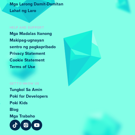
Mga Larong Damit-Damitan
Lahat ng Laro
HELP AND SUPPORT
Mga Madalas Itanong
Makipag-ugnayan
sentro ng pagkapribado
Privacy Statement
Cookie Statement
Terms of Use
GET TO KNOW US
Tungkol Sa Amin
Poki for Developers
Poki Kids
Blog
Mga Trabaho