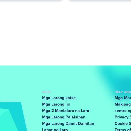
SIKAT
HELP AN
Mga Larong kotse
Mga Mad
Mga Larong .io
Makipag
Mga 2 Manlalaro na Laro
sentro n
Mga Larong Palaisipan
Privacy 
Mga Larong Damit-Damitan
Cookie 
Lahat ng Laro
Terms o