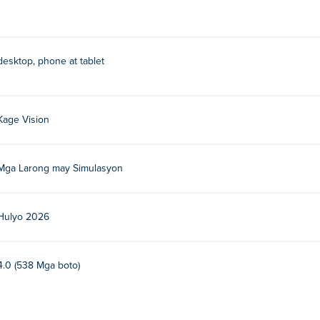
desktop, phone at tablet
Kage Vision
Mga Larong may Simulasyon
Hulyo 2026
4.0 (538 Mga boto)