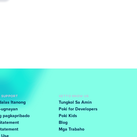
D SUPPORT
GET TO KNOW US
alas Itanong
Tungkol Sa Amin
-ugnayan
Poki for Developers
g pagkapribado
Poki Kids
Statement
Blog
Statement
Mga Trabaho
f Use