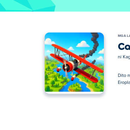
MGA L
Ca
ni
Kag
Dito 
Eropl
Dito maaari kang maglaro ng Carnado Plan