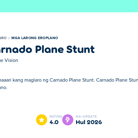
ARO
MGA LARONG EROPLANO
rnado Plane Stunt
e Vision
maaari kang maglaro ng Carnado Plane Stunt. Carnado Plane Stun
ano.
e Stunt. Carnado Plane Stunt ay isa sa aming napiling Mga Laro
RATING
NA-UPDATE
4.0
Hul 2026