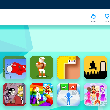
406
132