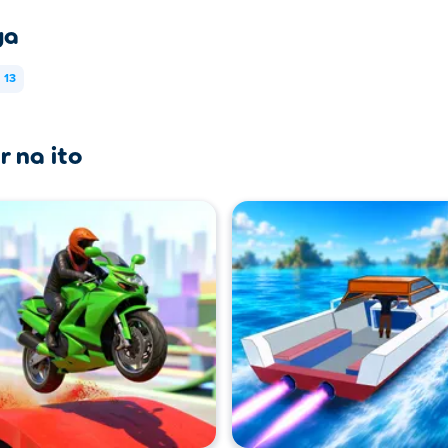
ya
13
r na ito