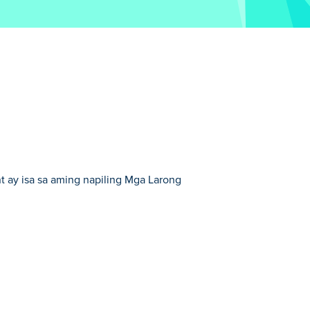
t ay isa sa aming napiling Mga Larong
ng Eroplano.