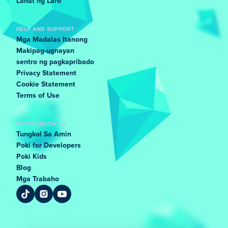
Lahat ng Laro
HELP AND SUPPORT
Mga Madalas Itanong
Makipag-ugnayan
sentro ng pagkapribado
Privacy Statement
Cookie Statement
Terms of Use
GET TO KNOW US
Tungkol Sa Amin
Poki for Developers
Poki Kids
Blog
Mga Trabaho