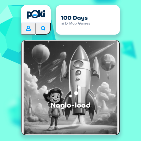
100 Days
ni DrMop Games
Naglo-load