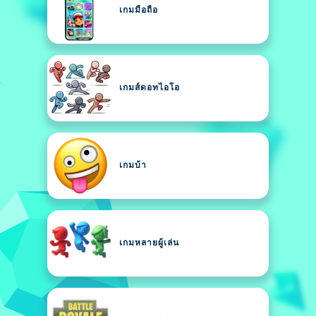
เกมมือถือ
เกมส์ดอทไอโอ
เกมบ้า
เกมหลายผู้เล่น