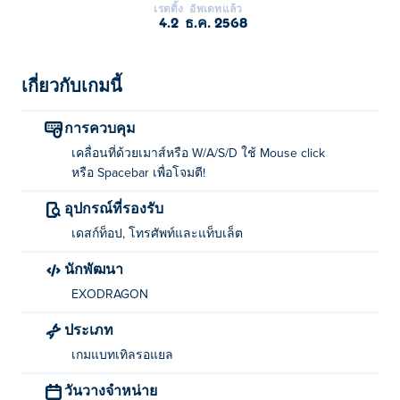
เรตติ้ง
อัพเดทแล้ว
4.2
ธ.ค. 2568
เกี่ยวกับเกมนี้
การควบคุม
เคลื่อนที่ด้วยเมาส์หรือ W/A/S/D ใช้ Mouse click
หรือ Spacebar เพื่อโจมตี!
อุปกรณ์ที่รองรับ
เดสก์ท็อป, โทรศัพท์และแท็บเล็ต
นักพัฒนา
EXODRAGON
ประเภท
เกมแบทเทิลรอแยล
วันวางจำหน่าย