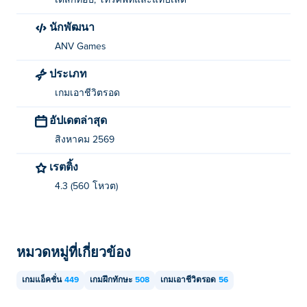
เดสก์ท็อป, โทรศัพท์และแท็บเล็ต
เคลื่อนที่
นักพัฒนา
ใครเป็นผู้สร้างเกม Undead Slayer?
ANV Games
Undead Slayer สร้างโดย ANV Games พวกเขามีเกม
ประเภท
ปริศนาแคชชวลอื่นๆ อีกด้วย Poki (โปกิ):
Kate's Cooking
เกมเอาชีวิตรอด
Party
,
Kate's Cooking Party 2
, z-raid,
Ocean
,
Sea Catcher
และ laborer-2!
อัปเดตล่าสุด
ฉันจะเล่น Undead Slayer ได้ฟรีได้อย่างไร?
สิงหาคม 2569
เรตติ้ง
คุณสามารถเล่น Undead Slayer ได้ฟรีบน Poki
4.3 (560 โหวต)
ฉันสามารถเล่น Undead Slayer บนอุปกรณ์มือถือ
และคอมพิวเตอร์ได้หรือไม่?
เกม Undead Slayer สามารถเล่นได้ทั้งบนคอมพิวเตอร์และ
หมวดหมู่ที่เกี่ยวข้อง
อุปกรณ์พกพา เช่น โทรศัพท์และแท็บเล็ต
เกมแอ็คชั่น
449
เกมฝึกทักษะ
508
เกมเอาชีวิตรอด
56