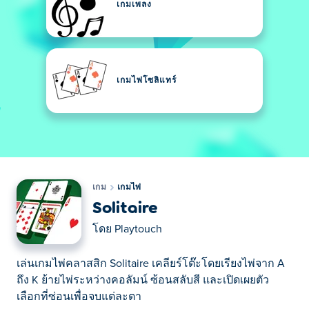
เกมเพลง
เกมไพ่โซลิแทร์
เกม
เกมไพ่
Solitaire
โดย
Playtouch
เล่นเกมไพ่คลาสสิก Solitaire เคลียร์โต๊ะโดยเรียงไพ่จาก A
ถึง K ย้ายไพ่ระหว่างคอลัมน์ ซ้อนสลับสี และเปิดเผยตัว
เลือกที่ซ่อนเพื่อจบแต่ละตา