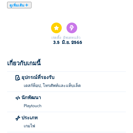
ดูเพิ่มเติม
ที่นี่คุณสามารถเล่น Solitaire. Solitaire เป็นหนึ่งใน เกมไพ่
ที่เราคัดเลือกมา
เรตติ้ง
อัพเดทแล้ว
3.5
มิ.ย. 2565
เกี่ยวกับเกมนี้
อุปกรณ์ที่รองรับ
เดสก์ท็อป, โทรศัพท์และแท็บเล็ต
นักพัฒนา
Playtouch
ประเภท
เกมไพ่