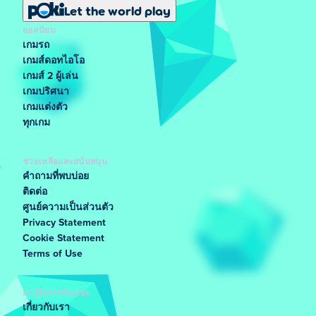
Let the world play
ยอดนิยม
เกมรถ
เกมส์ดอทไอโอ
เกมส์ 2 ผู้เล่น
เกมปริศนา
เกมแต่งตัว
ทุกเกม
ช่วยเหลือและสนับสนุน
คำถามที่พบบ่อย
ติดต่อ
ศูนย์ความเป็นส่วนตัว
Privacy Statement
Cookie Statement
Terms of Use
มารู้จักเรากันเถอะ
เกี่ยวกับเรา