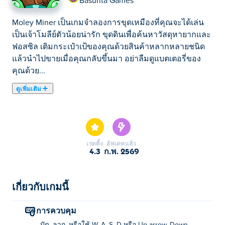
Basurita Games
Moley Miner เป็นเกมจำลองการขุดเหมืองที่คุณจะได้เล่น
เป็นเจ้าโมลีย์ตัวน้อยน่ารัก ขุดดินเพื่อค้นหาวัสดุหายากและ
ฟอสซิล เติมกระเป๋าเป้ของคุณด้วยสินค้าหลากหลายชนิด
แล้วนำไปขายเมื่อคุณกลับขึ้นมา อย่าลืมดูแบตเตอรี่ของ
คุณด้วย...
ดูเพิ่มเติม
Moley Miner เป็นเกมจำลองการขุดเหมืองที่คุณจะได้เล่น
เป็นเจ้าโมลีย์ตัวน้อยน่ารัก ขุดดินเพื่อค้นหาวัสดุหายากและ
ฟอสซิล เติมกระเป๋าเป้ของคุณด้วยสินค้าหลากหลายชนิด
แล้วนำไปขายเมื่อคุณกลับขึ้นมา อย่าลืมดูแบตเตอรี่ของ
เรตติ้ง
อัพเดทแล้ว
คุณด้วย เพราะคุณไม่อยากให้มันหมด! โชคดีที่คุณ
4.3
ก.พ. 2569
สามารถอัปเกรดแบตเตอรี่ให้ใช้งานได้นานขึ้น รวมถึง
ปรับปรุงสว่าน กระเป๋าเป้ และแม้แต่รูปลักษณ์ของคุณ! คุณ
จะพบอะไรซ่อนอยู่ใต้ดินบ้างนะ?
เกี่ยวกับเกมนี้
วิธีเล่นเกม Moley Miner?
การควบคุม