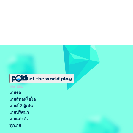
Let the world play
ยอดนิยม
เกมรถ
เกมส์ดอทไอโอ
เกมส์ 2 ผู้เล่น
เกมปริศนา
เกมแต่งตัว
ทุกเกม