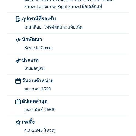
ปัด, ลาก, หรือใช้ W, A, S, D หรือ Up arrow, Down
ปัด ลาก หรือใช้ปุ่ม WASD/ลูกศรเพื่อเคลื่อนย้ายโมลีย์ไปมา
arrow, Left arrow, Right arrow เพื่อเคลื่อนที่
ใครเป็นผู้สร้างโมลีย์ ไมเนอร์?
อุปกรณ์ที่รองรับ
Moley Miner สร้างโดย Basurita Games นี่เป็นเกมแรกของ
เดสก์ท็อป, โทรศัพท์และแท็บเล็ต
พวกเขาบนแพลตฟอร์ม Poki!
นักพัฒนา
ฉันจะเล่นเกม Moley Miner ได้ฟรีได้อย่างไร?
Basurita Games
ประเภท
คุณสามารถเล่นเกม Moley Miner ได้ฟรีบน Poki
เกมผจญภัย
ฉันสามารถเล่น Moley Miner บนอุปกรณ์มือถือ
วันวางจำหน่าย
และคอมพิวเตอร์ได้หรือไม่?
มกราคม 2569
เกม Moley Miner สามารถเล่นได้ทั้งบนคอมพิวเตอร์และ
อัปเดตล่าสุด
อุปกรณ์พกพา เช่น โทรศัพท์และแท็บเล็ต
กุมภาพันธ์ 2569
เรตติ้ง
4.3 (2,845 โหวต)