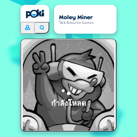
Moley Miner
โดย Basurita Games
กำลังโหลด