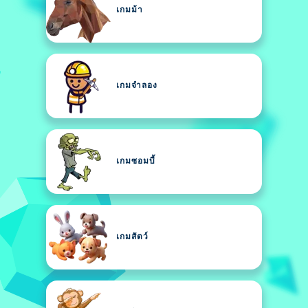
เกมม้า
เกมจำลอง
เกมซอมบี้
เกมสัตว์