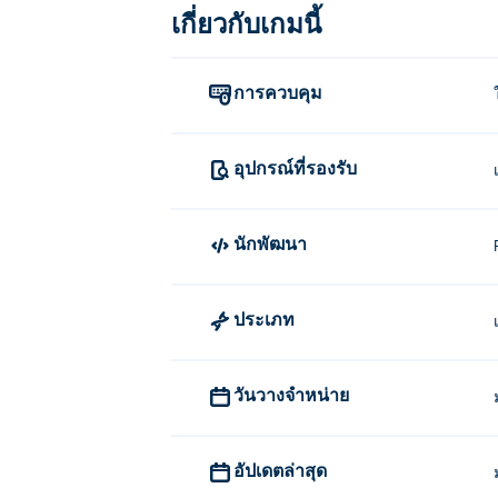
เกี่ยวกับเกมนี้
การควบคุม
อุปกรณ์ที่รองรับ
นักพัฒนา
ประเภท
วันวางจำหน่าย
อัปเดตล่าสุด