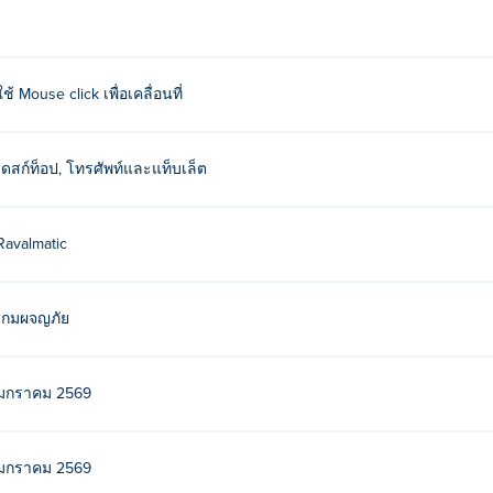
ใช้ Mouse click เพื่อเคลื่อนที่
เดสก์ท็อป, โทรศัพท์และแท็บเล็ต
Ravalmatic
เกมผจญภัย
มกราคม 2569
มกราคม 2569