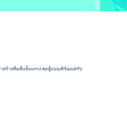
ร้างทีมที่แข็งแกร่ง ต่อสู้แบบเทิร์นเบสกับ