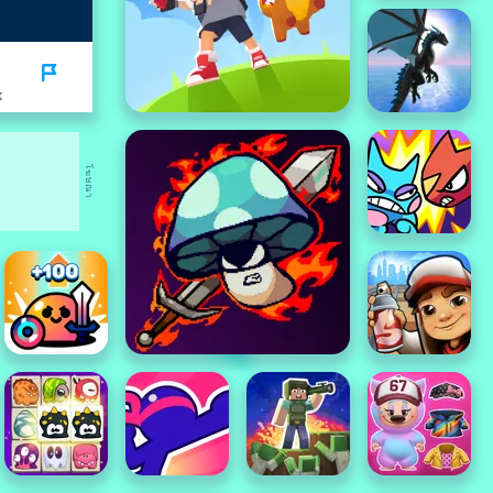
K
โฆษณา