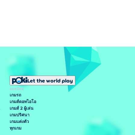
Let the world play
ยอดนิยม
เกมรถ
เกมส์ดอทไอโอ
เกมส์ 2 ผู้เล่น
เกมปริศนา
เกมแต่งตัว
ทุกเกม