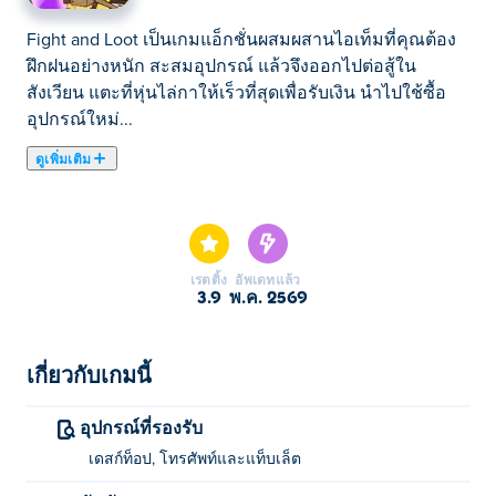
Fight and Loot เป็นเกมแอ็กชั่นผสมผสานไอเท็มที่คุณต้อง
ฝึกฝนอย่างหนัก สะสมอุปกรณ์ แล้วจึงออกไปต่อสู้ใน
สังเวียน แตะที่หุ่นไล่กาให้เร็วที่สุดเพื่อรับเงิน นำไปใช้ซื้อ
อุปกรณ์ใหม่...
ดูเพิ่มเติม
Fight and Loot เป็นเกมแอ็กชั่นผสมผสานไอเท็มที่คุณต้อง
ฝึกฝนอย่างหนัก สะสมอุปกรณ์ แล้วจึงออกไปต่อสู้ใน
สังเวียน แตะที่หุ่นไล่กาให้เร็วที่สุดเพื่อรับเงิน นำไปใช้ซื้อ
อุปกรณ์ใหม่ และผสมผสานไอเท็มเข้าด้วยกันเพื่อสร้าง
เรตติ้ง
อัพเดทแล้ว
อุปกรณ์ที่แข็งแกร่งขึ้นเรื่อยๆ เมื่อคุณมีอุปกรณ์ครบครัน
3.9
พ.ค. 2569
แล้ว มุ่งหน้าไปยังสังเวียนและทดสอบอุปกรณ์ที่อัปเกรดแล้ว
ของคุณกับศัตรูที่แข็งแกร่งขึ้นเรื่อยๆ คุณจะแข็งแกร่งได้
มากแค่ไหนก่อนที่จะก้าวเข้าสู่สังเวียน?
เกี่ยวกับเกมนี้
วิธีการเล่น Fight and Loot?
อุปกรณ์ที่รองรับ
เดสก์ท็อป, โทรศัพท์และแท็บเล็ต
การเคลื่อนที่: ใช้ปุ่ม A/D หรือปุ่มลูกศรซ้ายและ
ขวา