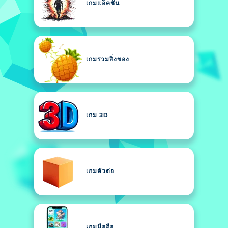
เกมแอ็คชั่น
เกมรวมสิ่งของ
เกม 3D
เกมตัวต่อ
เกมมือถือ