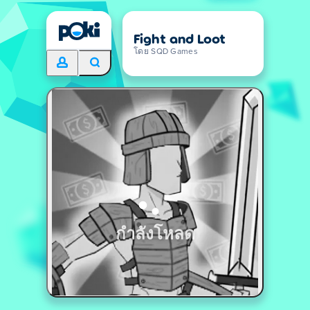
Fight and Loot
โดย SQD Games
กำลังโหลด