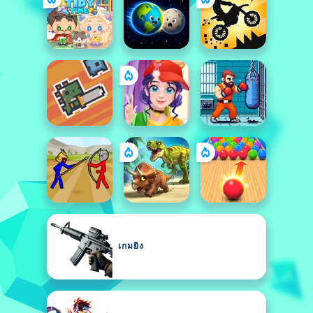
เกมยิง