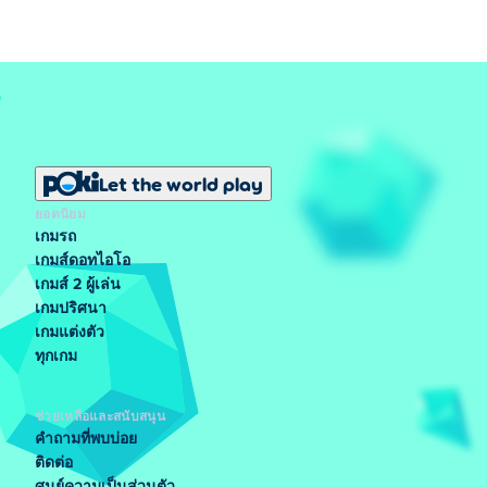
Let the world play
ยอดนิยม
เกมรถ
เกมส์ดอทไอโอ
เกมส์ 2 ผู้เล่น
เกมปริศนา
เกมแต่งตัว
ทุกเกม
ช่วยเหลือและสนับสนุน
คำถามที่พบบ่อย
ติดต่อ