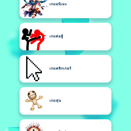
เกมอนิเมะ
เกมต่อสู้
เกมคลิกเกอร์
เกมหุ่น