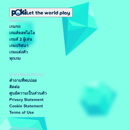
Let the world play
ยอดนิยม
เกมรถ
เกมส์ดอทไอโอ
เกมส์ 2 ผู้เล่น
เกมปริศนา
เกมแต่งตัว
ทุกเกม
ช่วยเหลือและสนับสนุน
คำถามที่พบบ่อย
ติดต่อ
ศูนย์ความเป็นส่วนตัว
Privacy Statement
Cookie Statement
Terms of Use
มารู้จักเรากันเถอะ