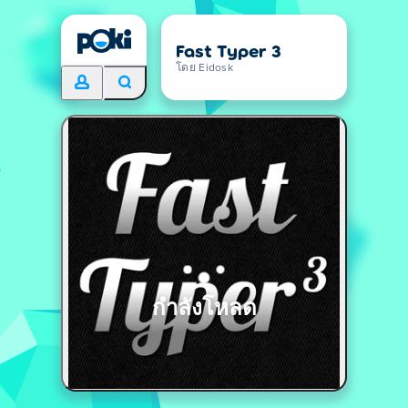
Fast Typer 3
โดย Eidosk
กำลังโหลด