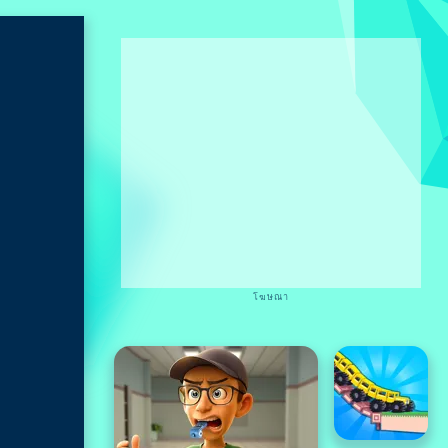
โฆษณา