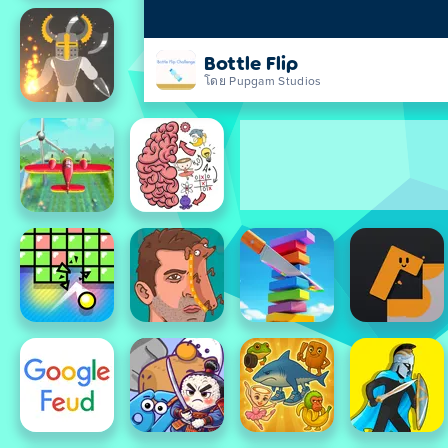
Bottle Flip
โดย Pupgam Studios