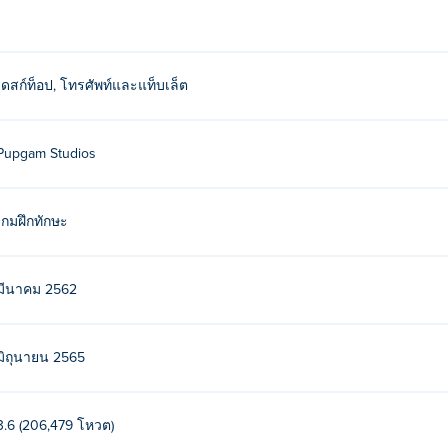
เดสก์ท็อป, โทรศัพท์และแท็บเล็ต
Pupgam Studios
เกมฝึกทักษะ
มีนาคม 2562
มิถุนายน 2565
3.6 (206,479 โหวต)