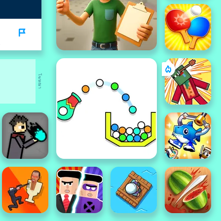
โฆษณา