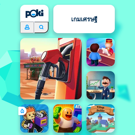
เกมเศรษฐี