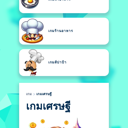
เกมร้านอาหาร
เกมส์ปาป้า
เกม
เกมเศรษฐี
เกมเศรษฐี