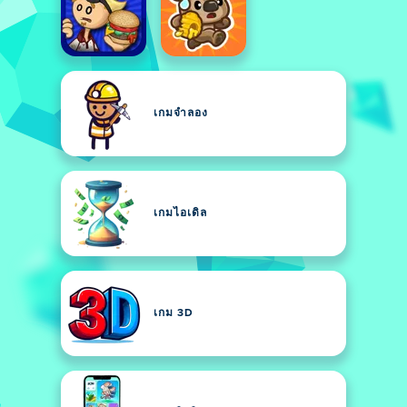
เกมจำลอง
เกมไอเดิล
เกม 3D