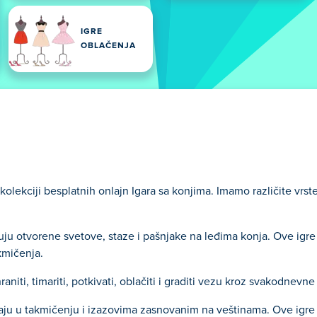
IGRE
OBLAČENJA
 kolekciji besplatnih onlajn Igara sa konjima. Imamo različite vrst
žuju otvorene svetove, staze i pašnjake na leđima konja. Ove igre
kmičenja.
raniti, timariti, potkivati, oblačiti i graditi vezu kroz svakodnevn
ivaju u takmičenju i izazovima zasnovanim na veštinama. Ove igre