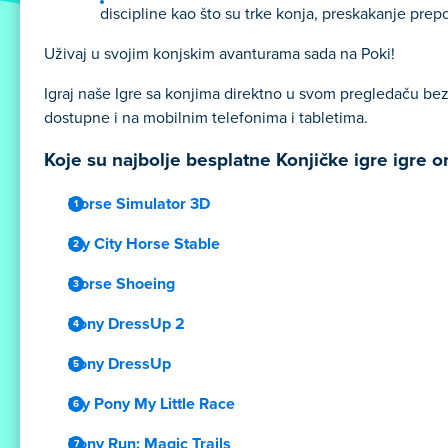
discipline kao što su trke konja, preskakanje prepo
Uživaj u svojim konjskim avanturama sada na Poki!
Igraj naše Igre sa konjima direktno u svom pregledaču bez
dostupne i na mobilnim telefonima i tabletima.
Koje su najbolje besplatne Konjičke igre igre o
Horse Simulator 3D
My City Horse Stable
Horse Shoeing
Pony DressUp 2
Pony DressUp
My Pony My Little Race
Pony Run: Magic Trails