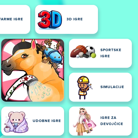
FARME IGRE
3D IGRE
SPORTSKE
IGRE
SIMULACIJE
IGRE ZA
UDOBNE IGRE
DEVOJČICE