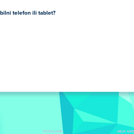
lni telefon ili tablet?
POPULARNI
HELP AN