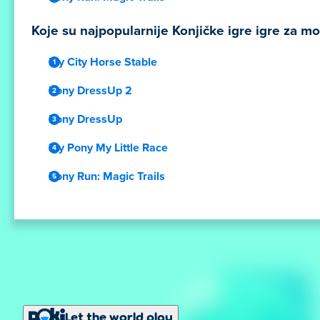
Koje su najpopularnije Konjičke igre igre za mobi
My City Horse Stable
Pony DressUp 2
Pony DressUp
My Pony My Little Race
Pony Run: Magic Trails
Let the world play