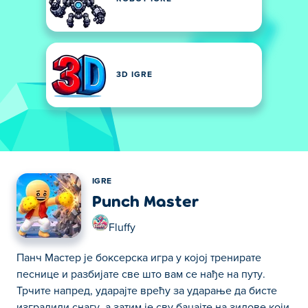
3D IGRE
IGRE
Punch Master
Fluffy
Панч Мастер је боксерска игра у којој тренирате
песнице и разбијате све што вам се нађе на путу.
Трчите напред, ударајте врећу за ударање да бисте
изградили снагу, а затим је сву бацајте на зидове који