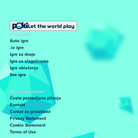
Let the world play
POPULARNI
Auto igre
.io igre
Igre za dvoje
Igre sa slagalicama
Igre oblačenja
Sve igre
HELP AND SUPPORT
Često postavljana pitanja
Kontakt
Centar za privatnost
Privacy Statement
Cookie Statement
Terms of Use