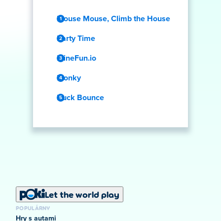
Mouse Mouse, Climb the House
Party Time
MineFun.io
Plonky
Buck Bounce
Let the world play
POPULÁRNY
Hry s autami