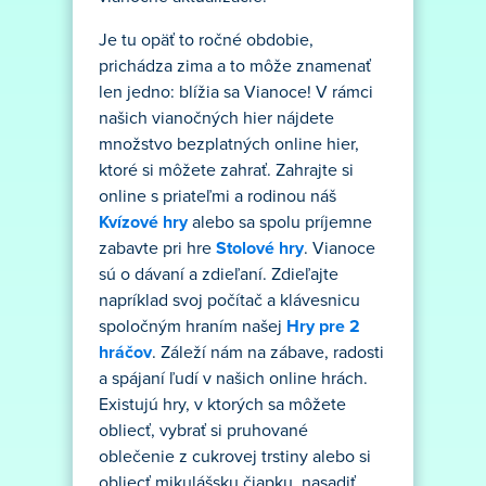
Je tu opäť to ročné obdobie,
prichádza zima a to môže znamenať
len jedno: blížia sa Vianoce! V rámci
našich vianočných hier nájdete
množstvo bezplatných online hier,
ktoré si môžete zahrať. Zahrajte si
online s priateľmi a rodinou náš
Kvízové ​​hry
alebo sa spolu príjemne
zabavte pri hre
Stolové hry
. Vianoce
sú o dávaní a zdieľaní. Zdieľajte
napríklad svoj počítač a klávesnicu
spoločným hraním našej
Hry pre 2
hráčov
. Záleží nám na zábave, radosti
a spájaní ľudí v našich online hrách.
Existujú hry, v ktorých sa môžete
obliecť, vybrať si pruhované
oblečenie z cukrovej trstiny alebo si
obliecť mikulášsku čiapku, nasadiť