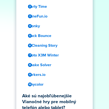
Party Time
MineFun.io
Plonky
Buck Bounce
A Cleaning Story
Moto X3M Winter
Snake Solver
Lurkers.io
Anycolor
Aké sú najobľúbenejšie
Vianočné hry pre mobilný
telefón alebo tablet?