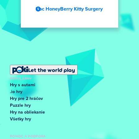
Doc HoneyBerry Kitty Surgery
Let the world play
POPULÁRNY
Hry s autami
.io hry
Hry pre 2 hráčov
Puzzle hry
Hry na obliekanie
Všetky hry
POMOC A PODPORA