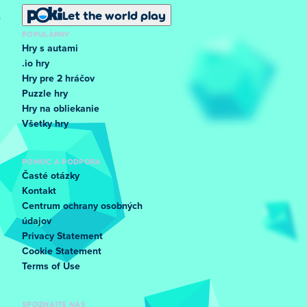
Let the world play
POPULÁRNY
Hry s autami
.io hry
Hry pre 2 hráčov
Puzzle hry
Hry na obliekanie
Všetky hry
POMOC A PODPORA
Časté otázky
Kontakt
Centrum ochrany osobných
údajov
Privacy Statement
Cookie Statement
Terms of Use
SPOZNAJTE NÁS