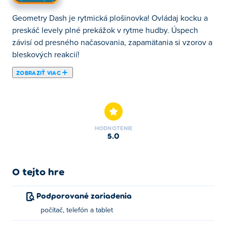
Geometry Dash je rytmická plošinovka! Ovládaj kocku a
preskáč levely plné prekážok v rytme hudby. Úspech
závisí od presného načasovania, zapamätania si vzorov a
bleskových reakcií!
ZOBRAZIŤ VIAC
Geometry Dash
je rytmická plošinovka, kde každý skok
musí sadnúť na milimeter presne. Vedieš malú kocku cez
úzke levely plné pichliačov, medzier a rýchlych
sekvencií, a to všetko v rytme energickej hudby.
HODNOTENIE
5.0
Začína sa to jednoducho, no rýchlo sa to zmení na test
pamäti a načasovania. Jeden skok vedie k ďalšiemu a
ďalšiemu, až kým
nereaguješ takmer inštinktívne
. Stačí
O tejto hre
jedna chyba a pokus sa okamžite končí.
Prečo sa hráči stále vracajú?
Podporované zariadenia
počítač, telefón a tablet
Rýchle levely
, ktoré oťažejú v priebehu sekúnd