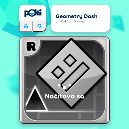
Geometry Dash
od RobTop Games
Načítava sa