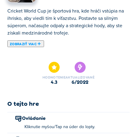
Cricket World Cup je športová hra, kde hráči vstúpia na
ihrisko, aby viedli tím k víťazstvu. Postavte sa silným
súperom, načasujte odpaly a strategické hody, aby ste
získali medzinárodné trofeje.
ZOBRAZIŤ VIAC
Tu si môžete zahrať Cricket World Cup. Cricket World
Cup je jednou z našich vybraných Športové hry.
HODNOTENIE
AKTUALIZOVANÉ
4.3
6/2022
O tejto hre
Ovládanie
Kliknutie myšou/Tap na úder do lopty.