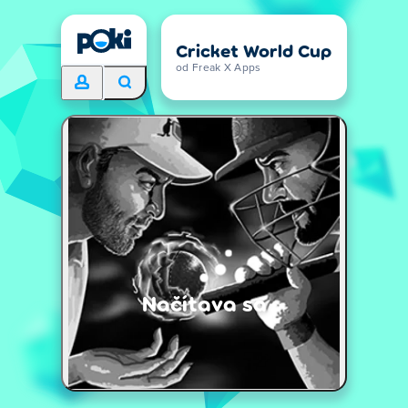
Cricket World Cup
od Freak X Apps
Načítava sa