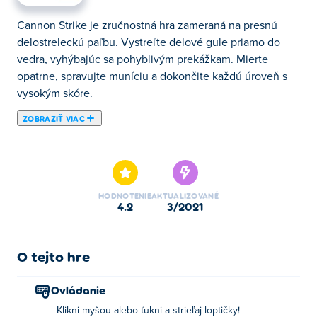
Cannon Strike je zručnostná hra zameraná na presnú
delostreleckú paľbu. Vystreľte delové gule priamo do
vedra, vyhýbajúc sa pohyblivým prekážkam. Mierte
opatrne, spravujte muníciu a dokončite každú úroveň s
vysokým skóre.
ZOBRAZIŤ VIAC
Tu si môžete zahrať Cannon Strike. Cannon Strike je
jednou z našich vybraných Hry zručnosti.
HODNOTENIE
AKTUALIZOVANÉ
4.2
3/2021
O tejto hre
Ovládanie
Klikni myšou alebo ťukni a strieľaj loptičky!