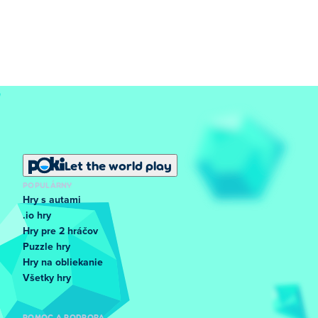
Let the world play
POPULÁRNY
Hry s autami
.io hry
Hry pre 2 hráčov
Puzzle hry
Hry na obliekanie
Všetky hry
POMOC A PODPORA