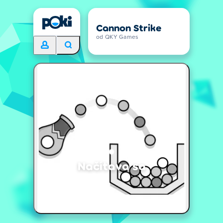
Cannon Strike
od QKY Games
Načítava sa