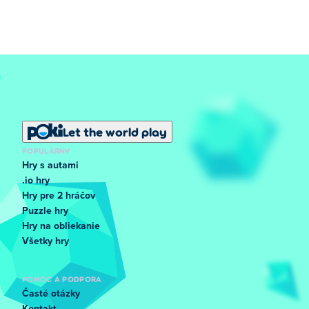
Let the world play
POPULÁRNY
Hry s autami
.io hry
Hry pre 2 hráčov
Puzzle hry
Hry na obliekanie
Všetky hry
POMOC A PODPORA
Časté otázky