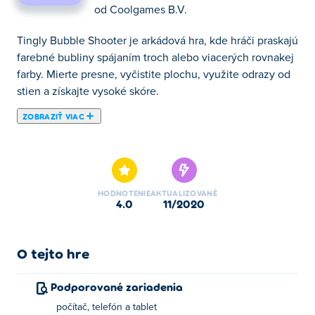
od
Coolgames B.V.
Tingly Bubble Shooter je arkádová hra, kde hráči praskajú
farebné bubliny spájaním troch alebo viacerých rovnakej
farby. Mierte presne, vyčistite plochu, využite odrazy od
stien a získajte vysoké skóre.
ZOBRAZIŤ VIAC
Staňte sa šampiónom v strieľaní do bubliniek. Vašou
úlohou je vytvoriť a zničiť skupiny rovnakých častí. V hre
Chvejúce sa Strieľanie Bubliniek môžete vymeniť
muníciu, aby ste odpálili inú farbu. Ak budete príliš
HODNOTENIE
AKTUALIZOVANÉ
pomalý alebo spravíte priveľa chýb, spadne na vás
4.0
11/2020
obloha!
O tejto hre
Podporované zariadenia
počítač, telefón a tablet