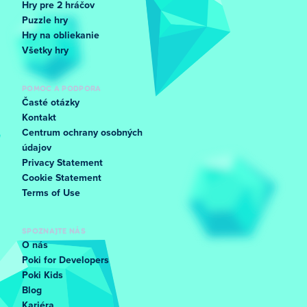
Hry pre 2 hráčov
Puzzle hry
Hry na obliekanie
Všetky hry
POMOC A PODPORA
Časté otázky
Kontakt
Centrum ochrany osobných
údajov
Privacy Statement
Cookie Statement
Terms of Use
SPOZNAJTE NÁS
O nás
Poki for Developers
Poki Kids
Blog
Kariéra