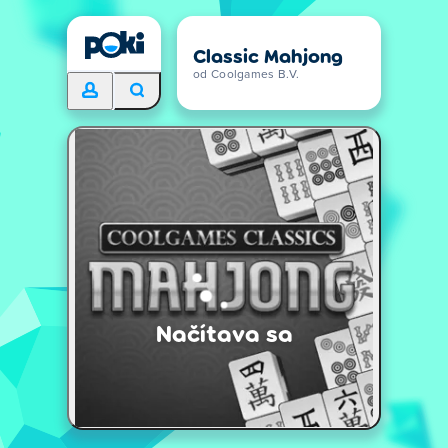
Classic Mahjong
od Coolgames B.V.
Načítava sa