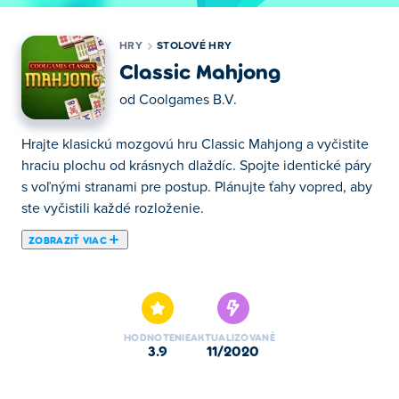
HRY
STOLOVÉ HRY
Classic Mahjong
od
Coolgames B.V.
Hrajte klasickú mozgovú hru Classic Mahjong a vyčistite
hraciu plochu od krásnych dlaždíc. Spojte identické páry
s voľnými stranami pre postup. Plánujte ťahy vopred, aby
ste vyčistili každé rozloženie.
ZOBRAZIŤ VIAC
Tu si môžete zahrať Classic Mahjong. Classic Mahjong je
jednou z našich vybraných Stolové hry.
HODNOTENIE
AKTUALIZOVANÉ
3.9
11/2020