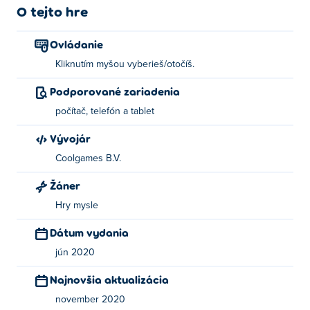
O tejto hre
Ovládanie
Kliknutím myšou vyberieš/otočíš.
Podporované zariadenia
počítač, telefón a tablet
Vývojár
Coolgames B.V.
Žáner
Hry mysle
Dátum vydania
jún 2020
Najnovšia aktualizácia
november 2020