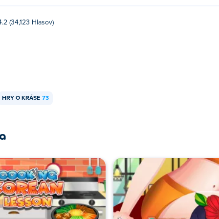
4.2 (34,123 Hlasov)
HRY O KRÁSE
73
ra