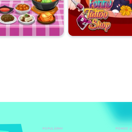
POPULÁRNY
POMOC A