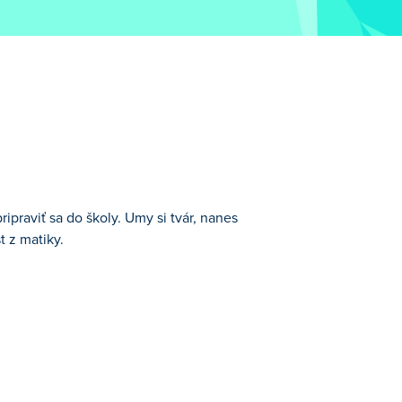
ipraviť sa do školy. Umy si tvár, nanes
 z matiky.
 na deň v škole s kamarátmi. Umy si tvár,
 zložitý matematický kvíz. Vieš, ako riešiť