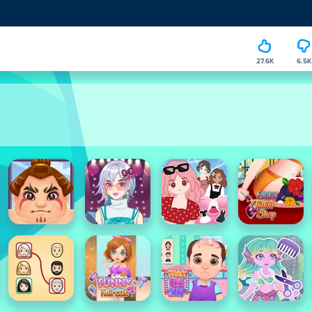
27.6K
6.5K