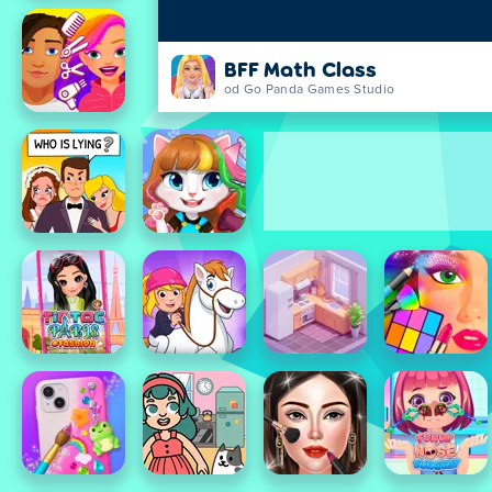
BFF Math Class
od Go Panda Games Studio