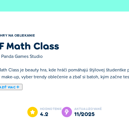
HRY NA OBLIEKANIE
F Math Class
 Panda Games Studio
th Class je beauty hra, kde hráči pomáhajú štýlovej študentke pr
 make-up, vyber trendy oblečenie a zbaľ si batoh, kým začne test
ZIŤ VIAC
je roztomilá a štýlová obliekacia hra, v ktorej sa musíš pripraviť
e hodina práve začína! Nezabudni dávať pozor, pretože na teba čaká
HODNOTENIE
AKTUALIZOVANÉ
4.2
11/2025
?