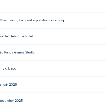
ovke pre interakciu.
ajlepších priateľov?
Klikni myšou, ťukni alebo potiahni a interaguj.
 vytvorila spoločnosť Go Panda Games. Zahrajte si ich ďalšie hry
 Donut Factory
,
Yummy Chocolate Factory
,
Funny Kitty Haircut
 Taco
,
Funny Cooking Camp
,
Funny Camping Day
,
Funny Travell
počítač, telefón a tablet
 Lesson
,
Funny Pet Haircut
, funny-puppy-dressup, funny-kitty-d
Go Panda Games Studio
zadarmo?
rmo na Poki.
Hry o kráse
ilných zariadeniach a počítačoch?
január 2026
ítači a mobilných zariadeniach, ako sú telefóny a tablety.
november 2025