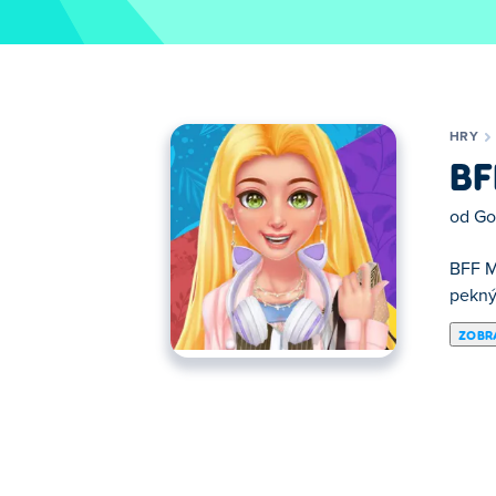
HRY
BF
od
Go
BFF Ma
pekný
ZOBRA
Hodina matematiky pre najlepších priateľov 
nalíč sa, obleč sa a zbaľ si tašku, pretož
otázky štýlovo?
Ako hrať kurz matematiky pre BFF