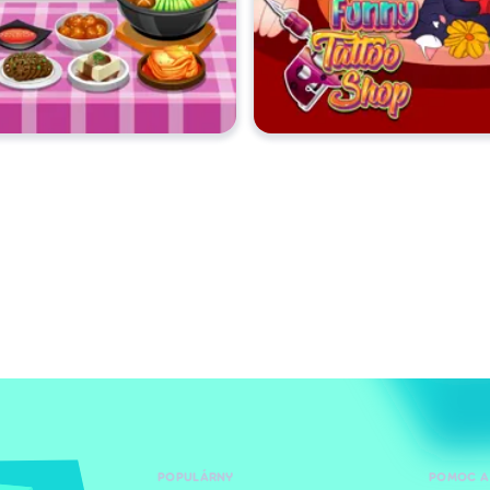
POPULÁRNY
POMOC A