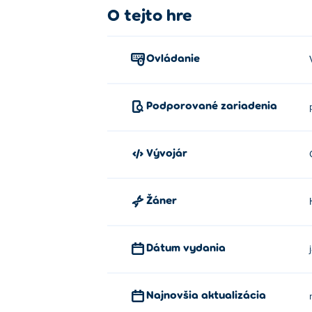
O tejto hre
Kliknite alebo ťuknite pre vykonanie výber
Kto vytvoril nočnú módu na TicToc
Ovládanie
Hru Tictoc Nightlife Fashion vytvorila spo
Darling Bone Surgery
,
Yummy Donut Facto
Podporované zariadenia
Puppy Emergency
,
Yummy Taco
,
Funny C
Cream
,
Cooking Korean Lesson
,
Funny Pet
HoneyBerry Puppy Surgery
!
Vývojár
Ako môžem hrať TicToc Nightlife 
Žáner
Hru Tictoc Nightlife Fashion si môžete za
Môžem hrať TicToc Nightlife Fashi
Dátum vydania
Hru TicToc Nightlife Fashion si môžete zah
Najnovšia aktualizácia