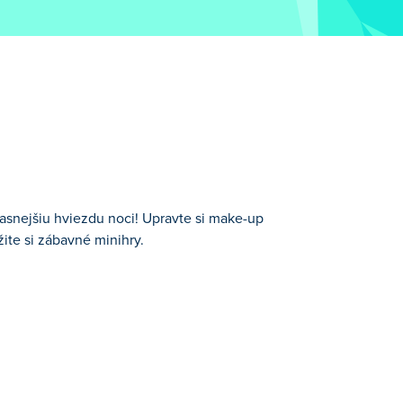
jjasnejšiu hviezdu noci! Upravte si make-up
užite si zábavné minihry.
e-up a vlasy, vyberte si perfektný outfit,
hromujúcich nočných outfitov. Ste