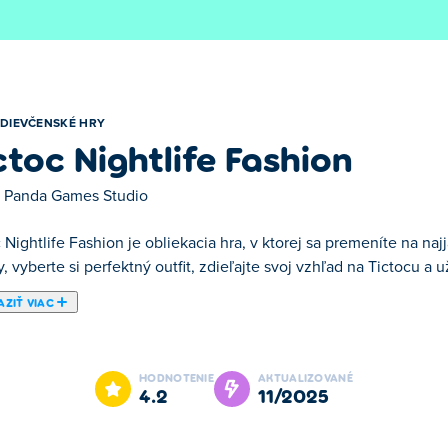
DIEVČENSKÉ HRY
ctoc Nightlife Fashion
 Panda Games Studio
 Nightlife Fashion je obliekacia hra, v ktorej sa premeníte na na
y, vyberte si perfektný outfit, zdieľajte svoj vzhľad na Tictocu a 
ZIŤ VIAC
 v ktorej sa premeníte na najjasnejšiu hviezdu noci! Upravte si mak
i zábavné minihry. Mixujte, kombinujte a zažiarte pri vytváraní o
HODNOTENIE
AKTUALIZOVANÉ
4.2
11/2025
?