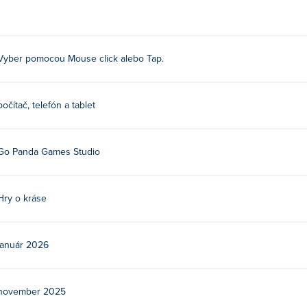
u.
?
Vyber pomocou Mouse click alebo Tap.
ločnosť Go Panda Games. Zahrajte si ich ďalšie hry na Poki:
Funny
ry
,
Yummy Chocolate Factory
,
Funny Kitty Haircut
,
TicToc Summ
ooking Camp
,
Funny Camping Day
,
Funny Travelling Airport
,
Fun
počítač, telefón a tablet
 Haircut
, funny-puppy-dressup, funny-kitty-dressup,
BFF Math C
Go Panda Games Studio
Fashion zadarmo?
hrať zadarmo na Poki.
Hry o kráse
on na mobilných zariadeniach a počítačoch?
január 2026
rať na počítači a mobilných zariadeniach, ako sú telefóny a table
november 2025