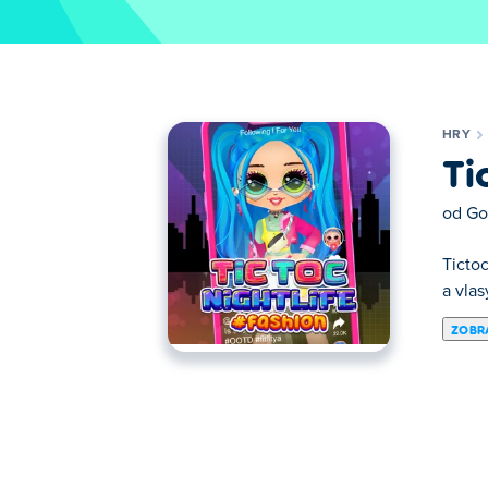
HRY
Ti
od
Go
Tictoc
a vlas
ZOBRA
Tictoc Nightlife Fashion je obliekacia hra,
zdieľajte svoj vzhľad na Tictocu a užite s
pripravení zažiariť a ovládnuť noc?
Ako hrať TicToc Nočný život Móda