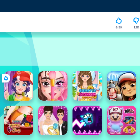
6.9K
1.7K