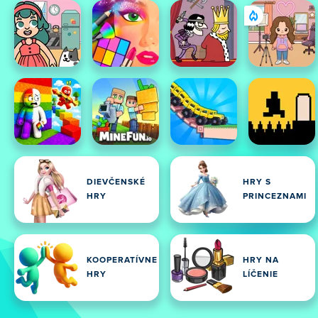
DIEVČENSKÉ
HRY S
HRY
PRINCEZNAMI
KOOPERATÍVNE
HRY NA
HRY
LÍČENIE