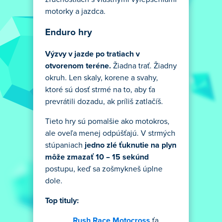
motorky a jazdca.
Enduro hry
Výzvy v jazde po tratiach v
otvorenom teréne
.
Žiadna trať. Žiadny
okruh. Len skaly, korene a svahy,
ktoré sú dosť strmé na to, aby ťa
prevrátili dozadu, ak príliš zatlačíš.
Tieto hry sú pomalšie ako motokros,
ale oveľa menej odpúšťajú. V strmých
stúpaniach
jedno zlé ťuknutie na plyn
môže zmazať 10 – 15 sekúnd
postupu, keď sa zošmykneš úplne
dole.
Top tituly:
Rush Race Motocross
ťa