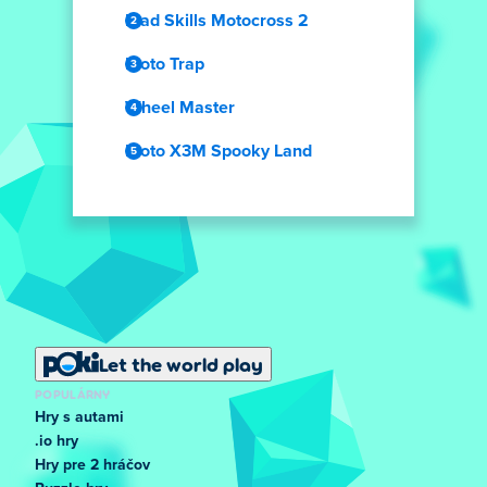
Mad Skills Motocross 2
Moto Trap
Wheel Master
Moto X3M Spooky Land
Let the world play
POPULÁRNY
Hry s autami
.io hry
Hry pre 2 hráčov