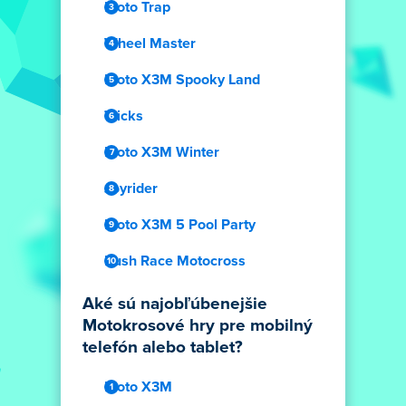
Moto Trap
Wheel Master
Moto X3M Spooky Land
Tricks
Moto X3M Winter
Joyrider
Moto X3M 5 Pool Party
Rush Race Motocross
Aké sú najobľúbenejšie
Motokrosové hry pre mobilný
telefón alebo tablet?
Moto X3M