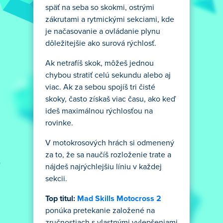
späť na seba so skokmi, ostrými
zákrutami a rytmickými sekciami, kde
je načasovanie a ovládanie plynu
dôležitejšie ako surová rýchlosť.
Ak netrafíš skok, môžeš jednou
chybou stratiť celú sekundu alebo aj
viac. Ak za sebou spojíš tri čisté
skoky, často získaš viac času, ako keď
ideš maximálnou rýchlosťou na
rovinke.
V motokrosových hrách si odmenený
za to, že sa naučíš rozloženie trate a
nájdeš najrýchlejšiu líniu v každej
sekcii.
Top titul:
Mad Skills Motocross 2
ponúka pretekanie založené na
zručnostiach s vlastnými vylepšeniami