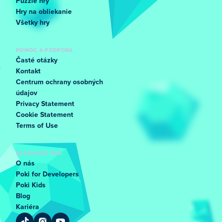
Puzzle hry
Hry na obliekanie
Všetky hry
POMOC A PODPORA
Časté otázky
Kontakt
Centrum ochrany osobných
údajov
Privacy Statement
Cookie Statement
Terms of Use
SPOZNAJTE NÁS
O nás
Poki for Developers
Poki Kids
Blog
Kariéra