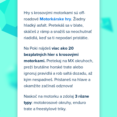
Hry s krosovými motorkami sú off-
roadové
Motorkárske hry
. Žiadny
hladký asfalt. Pretekáš sa v blate,
skáčeš z rámp a snažíš sa neochutnať
riadidlá, keď sa ti nepodarí pristátie.
Na Poki nájdeš
viac ako 20
bezplatných hier s krosovými
motorkami.
Pretekaj na MX okruhoch,
preži brutálne horské trate alebo
ignoruj pravidlá a rob saltá dozadu, až
kým nespadneš. Pristaneš na hlave a
okamžite začínaš odznova!
Naskoč na motorku a zdolaj
3 rôzne
typy
: motokrosové okruhy, enduro
trate a freestylové triky.