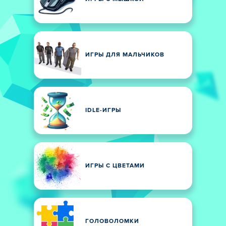
ИГРЫ ДЛЯ МАЛЬЧИКОВ
IDLE-ИГРЫ
ИГРЫ С ЦВЕТАМИ
ГОЛОВОЛОМКИ