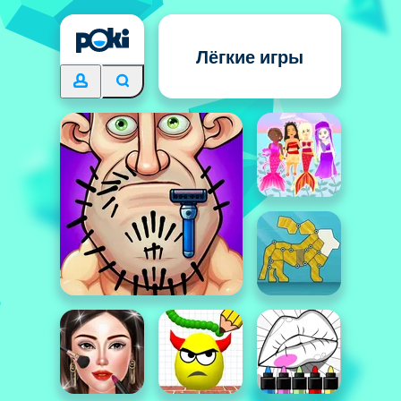
Лёгкие игры