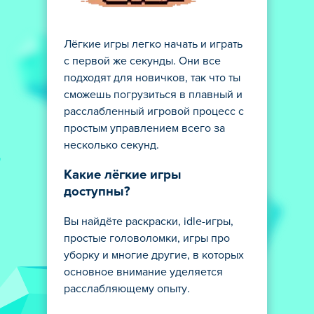
Лёгкие игры легко начать и играть
с первой же секунды. Они все
подходят для новичков, так что ты
сможешь погрузиться в плавный и
расслабленный игровой процесс с
простым управлением всего за
несколько секунд.
Какие лёгкие игры
доступны?
Вы найдёте раскраски, idle-игры,
простые головоломки, игры про
уборку и многие другие, в которых
основное внимание уделяется
расслабляющему опыту.