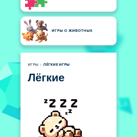
ИГРЫ О ЖИВОТНЫХ
ИГРЫ
ЛЁГКИЕ ИГРЫ
Лёгкие