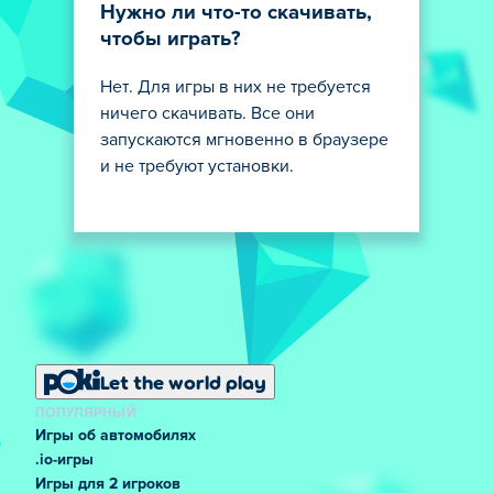
Нужно ли что-то скачивать,
чтобы играть?
Нет. Для игры в них не требуется
ничего скачивать. Все они
запускаются мгновенно в браузере
и не требуют установки.
Let the world play
ПОПУЛЯРНЫЙ
Игры об автомобилях
.io-игры
Игры для 2 игроков